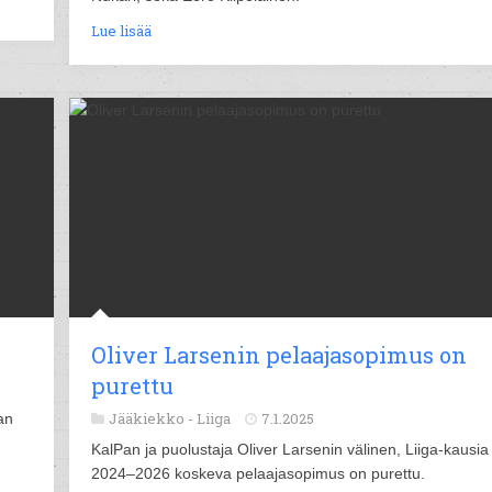
Lue lisää
Oliver Larsenin pelaajasopimus on
purettu
Jääkiekko -
Liiga
7.1.2025
an
n
KalPan ja puolustaja Oliver Larsenin välinen, Liiga-kausia
2024–2026 koskeva pelaajasopimus on purettu.