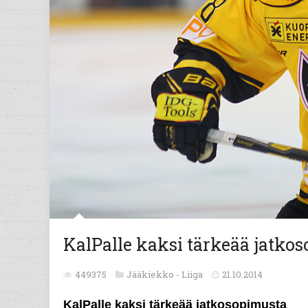
KalPalle kaksi tärkeää jatko
449375
Jääkiekko -
Liiga
21.10.2014
KalPalle kaksi tärkeää jatkosopimusta