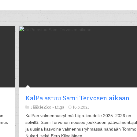
KalPa astuu Sami Tervosen aikaan
Jääkiekko -
Liiga
16.5.2025
an
KalPan valmennusryhmä Liiga-kaudelle 2025–2026 on
imus
selvillä. Sami Tervonen nousee joukkueen päävalmentaja
ja uusina kasvoina valmennusryhmässä nähdään Tommo
Nukari, sekä Eero Kilpeläinen.