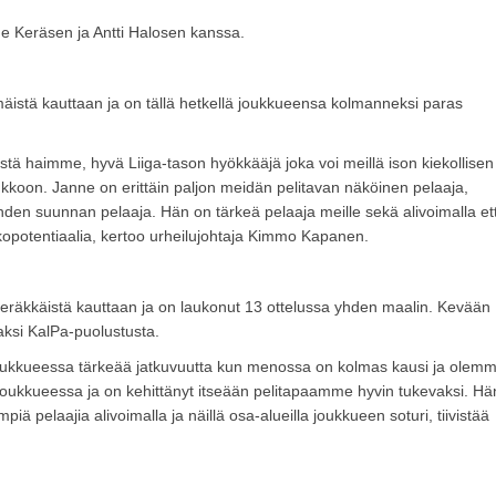
 Keräsen ja Antti Halosen kanssa.
stä kauttaan ja on tällä hetkellä joukkueensa kolmanneksi paras
ä haimme, hyvä Liiga-tason hyökkääjä joka voi meillä ison kiekollisen
ukkoon. Janne on erittäin paljon meidän pelitavan näköinen pelaaja,
kahden suunnan pelaaja. Hän on tärkeä pelaaja meille sekä alivoimalla et
kopotentiaalia, kertoo urheilujohtaja Kimmo Kapanen.
eräkkäistä kauttaan ja on laukonut 13 ottelussa yhden maalin. Kevään
saksi KalPa-puolustusta.
 joukkueessa tärkeää jatkuvuutta kun menossa on kolmas kausi ja olem
nsa joukkueessa ja on kehittänyt itseään pelitapaamme hyvin tukevaksi. Hä
pelaajia alivoimalla ja näillä osa-alueilla joukkueen soturi, tiivistää