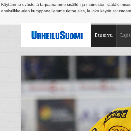
Käytämme evästeitä tarjoamamme sisällön ja mainosten räätälöimise
analytiikka-alan kumppaneillemme tietoa siitä, kuinka käytät sivusto
Suomi
Espoo
Helsinki
Hämeenlinna
Joensuu
Jyväskylä
Kouvo
Etusivu
Lajit