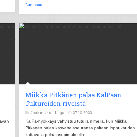
Lue lisää
Miikka Pitkänen palaa KalPaan
Jukureiden riveistä
Jääkiekko -
Liiga
27.10.2023
aavan
KalPa-hyökkäys vahvistuu tutulla nimellä, kun Miikka
Pitkänen palaa kasvattajaseuransa paitaan loppukauden
kattavalla pelaajasopimuksella.