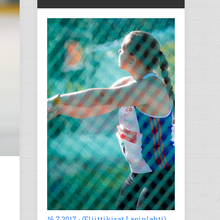
16.7.2017 - (Eliittikisat Lapinlahti)