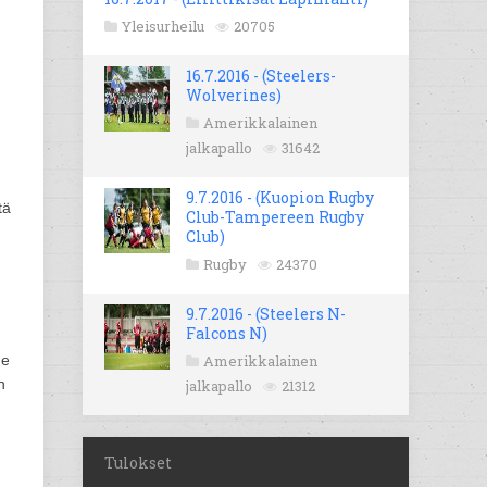
Yleisurheilu
20705
16.7.2016 - (Steelers-
Wolverines)
Amerikkalainen
jalkapallo
31642
9.7.2016 - (Kuopion Rugby
tä
Club-Tampereen Rugby
Club)
Rugby
24370
9.7.2016 - (Steelers N-
Falcons N)
Amerikkalainen
me
n
jalkapallo
21312
Tulokset