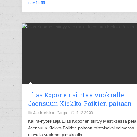
Lue lisää
Elias Koponen siirtyy vuokralle
Joensuun Kiekko-Poikien paitaan
Jääkiekko -
Liiga
11.12.2023
KalPa-hyökkääjä Elias Koponen siirtyy Mestiksessä pel
Joensuun Kiekko-Poikien paitaan toistaiseksi voimassa
olevalla vuokrasopimuksella.