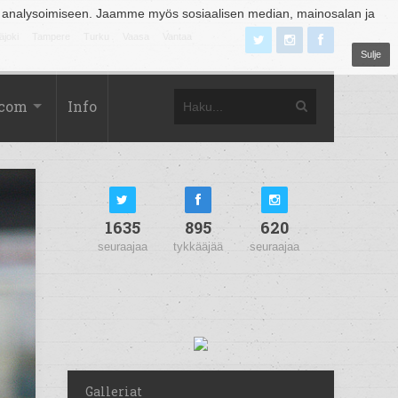
 analysoimiseen. Jaamme myös sosiaalisen median, mainosalan ja
äjoki
Tampere
Turku
Vaasa
Vantaa
Sulje
.com
Info
1635
895
620
seuraajaa
tykkääjää
seuraajaa
Galleriat