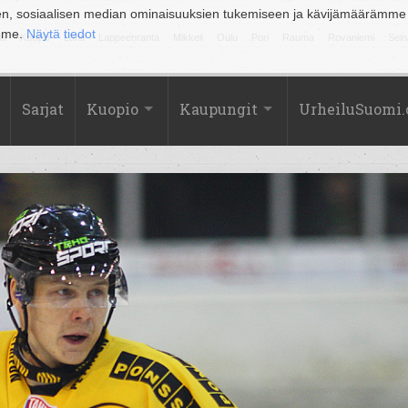
en, sosiaalisen median ominaisuuksien tukemiseen ja kävijämäärämme
amme.
Näytä tiedot
la
Kuopio
Lahti
Lappeenranta
Mikkeli
Oulu
Pori
Rauma
Rovaniemi
Sein
Sarjat
Kuopio
Kaupungit
UrheiluSuomi