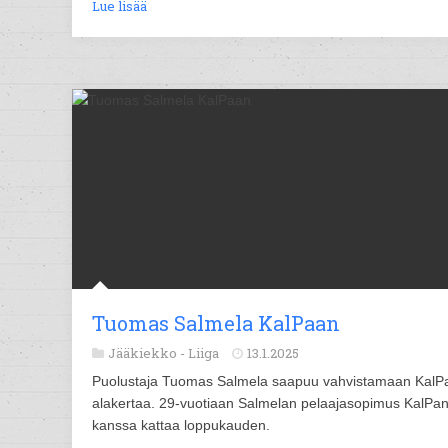
Lue lisää
Tuomas Salmela KalPaan
Jääkiekko -
Liiga
13.1.2025
Puolustaja Tuomas Salmela saapuu vahvistamaan KalP
alakertaa. 29-vuotiaan Salmelan pelaajasopimus KalPa
kanssa kattaa loppukauden.