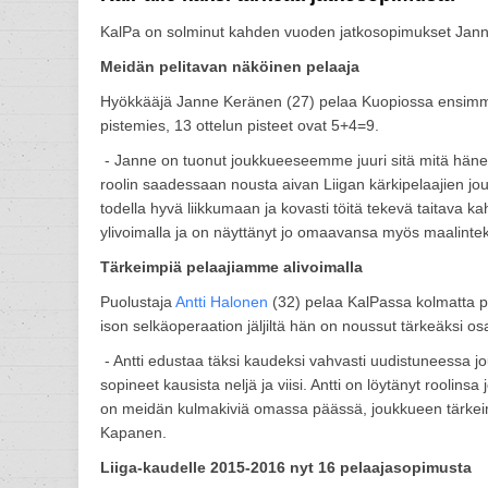
KalPa on solminut kahden vuoden jatkosopimukset Janne
Meidän pelitavan näköinen pelaaja
Hyökkääjä Janne Keränen (27) pelaa Kuopiossa ensimmäi
pistemies, 13 ottelun pisteet ovat 5+4=9.
- Janne on tuonut joukkueeseemme juuri sitä mitä hänest
roolin saadessaan nousta aivan Liigan kärkipelaajien jo
todella hyvä liikkumaan ja kovasti töitä tekevä taitava 
ylivoimalla ja on näyttänyt jo omaavansa myös maalinte
Tärkeimpiä pelaajiamme alivoimalla
Puolustaja
Antti Halonen
(32) pelaa KalPassa kolmatta p
ison selkäoperaation jäljiltä hän on noussut tärkeäksi o
- Antti edustaa täksi kaudeksi vahvasti uudistuneessa
sopineet kausista neljä ja viisi. Antti on löytänyt rooli
on meidän kulmakiviä omassa päässä, joukkueen tärkeimpiä 
Kapanen.
Liiga-kaudelle 2015-2016 nyt 16 pelaajasopimusta