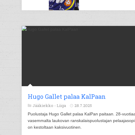
Hugo Gallet palaa KalPaan
Jääkiekko -
Liiga
28.7.2025
Puolustaja Hugo Gallet palaa KalPan paitaan. 28-vuotia
vasemmalta laukovan ranskalaispuolustajan pelaajasop
on kestoltaan kaksivuotinen.