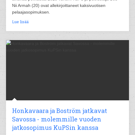
Nii Armah (20) ovat allekirjoittaneet kaksivuotisen
pelaajasopimuksen.
Lue lisää
Honkavaara ja Boström jatkavat
Savossa - molemmille vuoden
jatkosopimus KuPSin kanssa