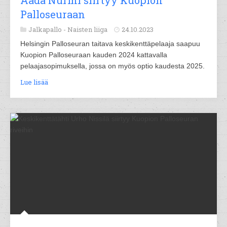
Aada Nurmi siirtyy Kuopion
Palloseuraan
Jalkapallo -
Naisten liiga
24.10.2023
Helsingin Palloseuran taitava keskikenttäpelaaja saapuu
Kuopion Palloseuraan kauden 2024 kattavalla
pelaajasopimuksella, jossa on myös optio kaudesta 2025.
Lue lisää