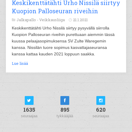
Keskikenttätähti Urho Nissilä siirtyy
Kuopion Palloseuran riveihin
Jalkapallo -
Veikkausliiga
21.1.2021
Keskikenttätähti Urho Nissilä siirtyy pysyvällä siirrolla
Kuopion Palloseuran riveihin purettuaan aiemmin tässä
kuussa pelaajasopimuksensa SV Zulte Waregemin
kanssa. Nissilän tuore sopimus kasvattajaseuransa
kanssa kattaa kauden 2021 loppuun saakka.
Lue lisää
1635
895
620
seuraajaa
tykkääjää
seuraajaa