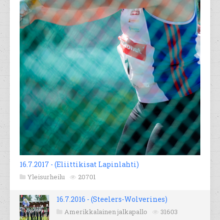
16.7.2017 - (Eliittikisat Lapinlahti)
Yleisurheilu
20701
16.7.2016 - (Steelers-Wolverines)
Amerikkalainen jalkapallo
31603