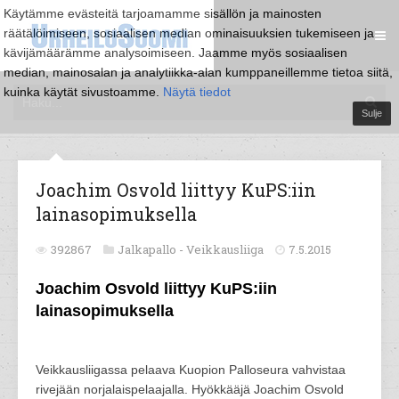
Käytämme evästeitä tarjoamamme sisällön ja mainosten
räätälöimiseen, sosiaalisen median ominaisuuksien tukemiseen ja
kävijämäärämme analysoimiseen. Jaamme myös sosiaalisen
median, mainosalan ja analytiikka-alan kumppaneillemme tietoa siitä,
kuinka käytät sivustoamme.
Näytä tiedot
Sulje
Joachim Osvold liittyy KuPS:iin
lainasopimuksella
392867
Jalkapallo -
Veikkausliiga
7.5.2015
Joachim Osvold liittyy KuPS:iin
lainasopimuksella
Veikkausliigassa pelaava Kuopion Palloseura vahvistaa
rivejään norjalaispelaajalla. Hyökkääjä Joachim Osvold