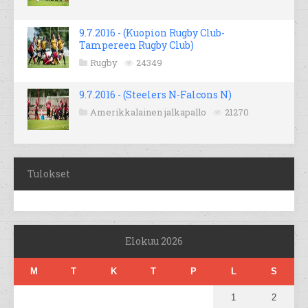
9.7.2016 - (Kuopion Rugby Club-
Tampereen Rugby Club)
Rugby
24349
9.7.2016 - (Steelers N-Falcons N)
Amerikkalainen jalkapallo
21270
Tulokset
Elokuu 2026
M
T
K
T
P
L
S
1
2