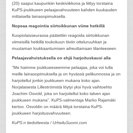
(20) saapui kaupunkiin keskiviikkona ja liittyy torstaina
KuPS-joukkueen pelaajavahvuuteen kahden kuukauden
mittaisella lainasopimuksella.
Nopeaa reagointia siirtoikkunan viime hetkillä
Kuopiolaisseurassa päätettiin reagoida siirtoikkunan
viimeisillä hetkillä toukokuun tiiviin otteluruuhkan ja
muutaman loukkaantumisen aiheuttamaan tilanteeseen.
Pelaajavahvistuksella on ehjä harjoituskausi alla
”Me haimme joukkueeseemme pelaajaa, joka voi tulla
meille lainasopimuksella ja on hyvässä pelikunnossa ja on
harjoitellut jonkin joukkueen mukana koko ajan.
Norjalaisesta Lilleströmistä löytyi yksi hyvä vaihtoehto
Joachim Osvold, joka on harjoitellut koko talven ajan
joukkueen mukana”, KuPS-valmentaja Marko Rajamäki
kertoo. Osvoldin on määrä liittyä torstaina KuPS-
joukkueen harjoitusvahvuuteen.
KuPS:n tiedotteesta / UrheiluSuomi.com