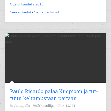
Ottelut kaudella 2015
Seuran tiedot
-
Seuran kotisivut
Pau­lo Ri­car­do pa­laa Kuo­pioon ja tut­
tuun kel­ta­mus­taan pai­taan
Jalkapallo -
Veikkausliiga
14.5.2025