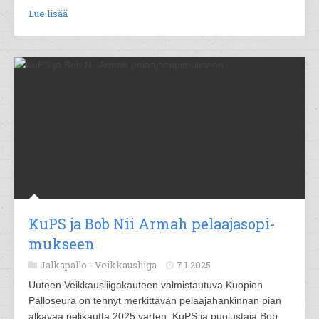
Lue lisää
KuPS ja Bob Nii Ar­mah pe­laa­ja­so­pi­
muk­seen
Jalkapallo -
Veikkausliiga
7.1.2025
Uuteen Veikkausliigakauteen valmistautuva Kuopion
Palloseura on tehnyt merkittävän pelaajahankinnan pian
alkavaa pelikautta 2025 varten. KuPS ja puolustaja Bob