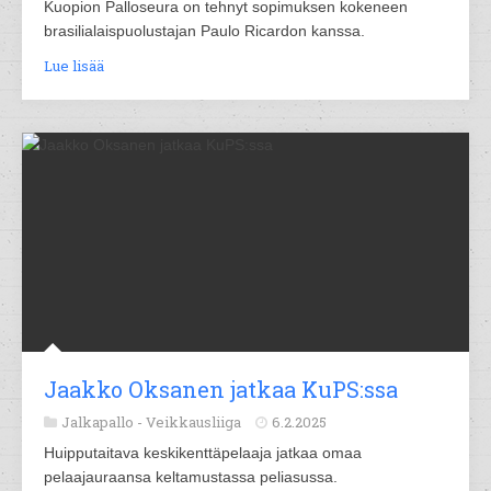
Kuopion Palloseura on tehnyt sopimuksen kokeneen
brasilialaispuolustajan Paulo Ricardon kanssa.
Lue lisää
Jaak­ko Ok­sa­nen jat­kaa KuPS:ssa
Jalkapallo -
Veikkausliiga
6.2.2025
Huipputaitava keskikenttäpelaaja jatkaa omaa
pelaajauraansa keltamustassa peliasussa.