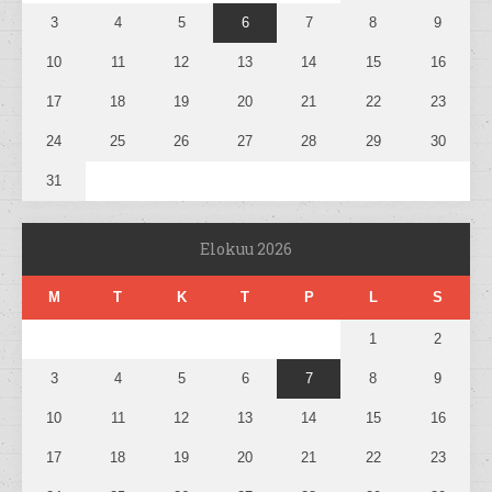
3
4
5
6
7
8
9
10
11
12
13
14
15
16
17
18
19
20
21
22
23
24
25
26
27
28
29
30
31
Elokuu 2026
M
T
K
T
P
L
S
1
2
3
4
5
6
7
8
9
10
11
12
13
14
15
16
17
18
19
20
21
22
23