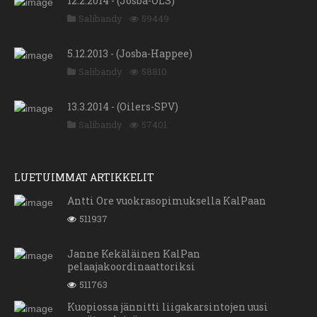
12.2.2014 - (Josba-OLS)
Salibandy
59449
5.12.2013 - (Josba-Happee)
Salibandy
58810
13.3.2014 - (Oilers-SPV)
Salibandy
57401
LUETUIMMAT ARTIKKELIT
Antti Ore vuokrasopimuksella KalPaan
511937
Janne Kekäläinen KalPan
pelaajakoordinaattoriksi
511763
Kuopiossa jännitti liigakarsintojen uusi