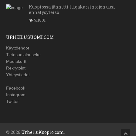
Kuopiossa jännitti liigakarsintojen uusi
ennätysyleisö
511801
URHEILUSUOMI.COM
Käyttöehdot
Tietosuojalauseke
Mediakortti
Rekrytointi
Yhteystiedot
Facebook
Instagram
Twitter
© 2026
UrheiluKuopio.com
.