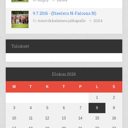
Rugby
24384
9.7.2016 - (Steelers N-Falcons N)
Amerikkalainen jalkapallo
21314
Tulokset
Elokuu 2026
M
T
K
T
P
L
S
1
2
3
4
5
6
7
8
9
10
11
12
13
14
15
16