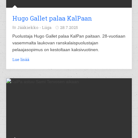
Hugo Gallet palaa KalPaan
Jääkiekko -
Liiga
28.7.2025
Puolustaja Hugo Gallet palaa KalPan paitaan. 28-vuotiaan
vasemmalta laukovan ranskalaispuolustajan
pelaajasopimus on kestoltaan kaksivuotinen.
Lue lisää