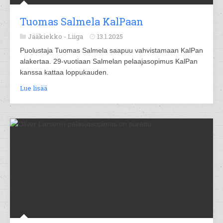
Tuomas Salmela KalPaan
Jääkiekko -
Liiga
13.1.2025
Puolustaja Tuomas Salmela saapuu vahvistamaan KalPan
alakertaa. 29-vuotiaan Salmelan pelaajasopimus KalPan
kanssa kattaa loppukauden.
Lue lisää