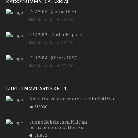
KATSOTUIMMAT GALLERIAT
12.2.2014 - (Josba-OLS)
Salibandy
59502
5.12.2013 - (Josba-Happee)
Salibandy
58878
13.3.2014 - (Oilers-SPV)
Salibandy
57488
LUETUIMMAT ARTIKKELIT
Antti Ore vuokrasopimuksella KalPaan
512030
Janne Kekäläinen KalPan
pelaajakoordinaattoriksi
511862