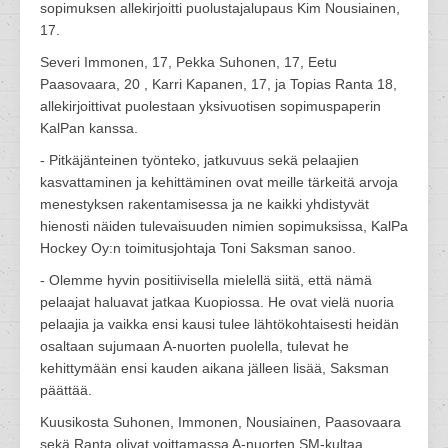
sopimuksen allekirjoitti puolustajalupaus Kim Nousiainen,
17.
Severi Immonen, 17, Pekka Suhonen, 17, Eetu
Paasovaara, 20 , Karri Kapanen, 17, ja Topias Ranta 18,
allekirjoittivat puolestaan yksivuotisen sopimuspaperin
KalPan kanssa.
- Pitkäjänteinen työnteko, jatkuvuus sekä pelaajien
kasvattaminen ja kehittäminen ovat meille tärkeitä arvoja
menestyksen rakentamisessa ja ne kaikki yhdistyvät
hienosti näiden tulevaisuuden nimien sopimuksissa, KalPa
Hockey Oy:n toimitusjohtaja Toni Saksman sanoo.
- Olemme hyvin positiivisella mielellä siitä, että nämä
pelaajat haluavat jatkaa Kuopiossa. He ovat vielä nuoria
pelaajia ja vaikka ensi kausi tulee lähtökohtaisesti heidän
osaltaan sujumaan A-nuorten puolella, tulevat he
kehittymään ensi kauden aikana jälleen lisää, Saksman
päättää.
Kuusikosta Suhonen, Immonen, Nousiainen, Paasovaara
sekä Ranta olivat voittamassa A-nuorten SM-kultaa