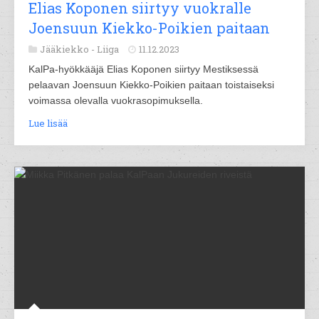
Elias Koponen siirtyy vuokralle
Joensuun Kiekko-Poikien paitaan
Jääkiekko -
Liiga
11.12.2023
KalPa-hyökkääjä Elias Koponen siirtyy Mestiksessä
pelaavan Joensuun Kiekko-Poikien paitaan toistaiseksi
voimassa olevalla vuokrasopimuksella.
Lue lisää