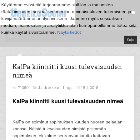
Käytämme evästeitä tarjoamamme sisällön ja mainosten
räätälöimiseen, sosiaalisen median ominaisuuksien tukemiseen ja
kävijämäärämme analysoimiseen. Jaamme myös sosiaalisen
median, mainosalan ja analytiikka-alan kumppaneillemme tietoa siitä,
kuinka käytät sivustoamme.
Näytä tiedot
Sulje
KalPa kiinnitti kuusi tulevaisuuden
nimeä
71350
Jääkiekko -
Liiga
18.4.2018
KalPa kiinnitti kuusi tulevaisuuden nimeä
KalPa on solminut sopimuksen kuuden nuoren pelaajan
kanssa. Näistä tulevaisuuden nimistä pisimmän
sopimuksen, eli kolme seuraavaa kautta kattavan