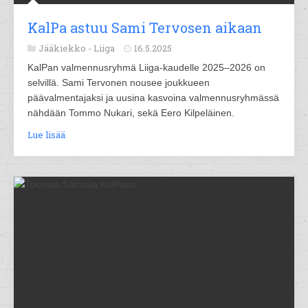
KalPa astuu Sami Tervosen aikaan
Jääkiekko -
Liiga
16.5.2025
KalPan valmennusryhmä Liiga-kaudelle 2025–2026 on
selvillä. Sami Tervonen nousee joukkueen
päävalmentajaksi ja uusina kasvoina valmennusryhmässä
nähdään Tommo Nukari, sekä Eero Kilpeläinen.
Lue lisää