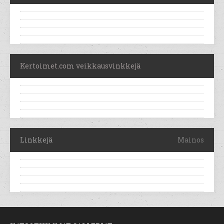
Kertoimet.com veikkausvinkkejä
Linkkejä
Mainos