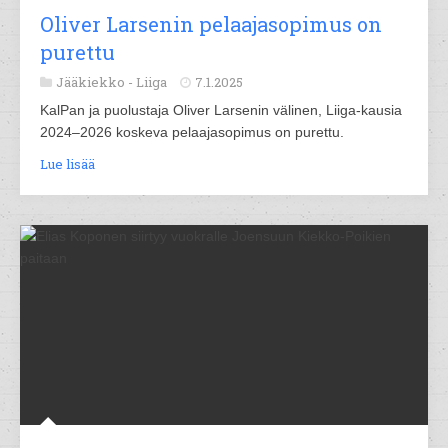
Oliver Larsenin pelaajasopimus on
purettu
Jääkiekko -
Liiga
7.1.2025
KalPan ja puolustaja Oliver Larsenin välinen, Liiga-kausia
2024–2026 koskeva pelaajasopimus on purettu.
Lue lisää