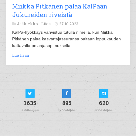
Miikka Pitkänen palaa KalPaan
Jukureiden riveistä
Jääkiekko -
Liiga
27.10.2023
KalPa-hyökkäys vahvistuu tutulla nimellä, kun Miikka
Pitkänen palaa kasvattajaseuransa paitaan loppukauden
kattavalla pelaajasopimuksella.
Lue lisää
1635
895
620
seuraajaa
tykkääjää
seuraajaa