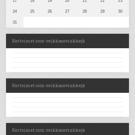
17
18
19
20
21
22
23
24
25
26
27
28
29
30
31
Kertoimet.com veikkausvinkkejä
Kertoimet.com veikkausvinkkejä
Kertoimet.com veikkausvinkkejä