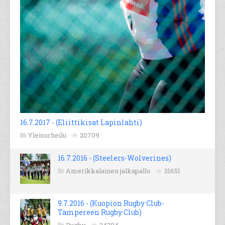
16.7.2017 - (Eliittikisat Lapinlahti)
Yleisurheilu
20709
16.7.2016 - (Steelers-Wolverines)
Amerikkalainen jalkapallo
31651
9.7.2016 - (Kuopion Rugby Club-
Tampereen Rugby Club)