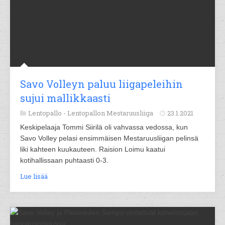
Savo Volleyn paluu liigapeleihin
sujui mallikkaasti
Lentopallo -
Lentopallon Mestaruusliiga
23.1.2021
Keskipelaaja Tommi Siirilä oli vahvassa vedossa, kun
Savo Volley pelasi ensimmäisen Mestaruusliigan pelinsä
liki kahteen kuukauteen. Raision Loimu kaatui
kotihallissaan puhtaasti 0-3.
Lue lisää