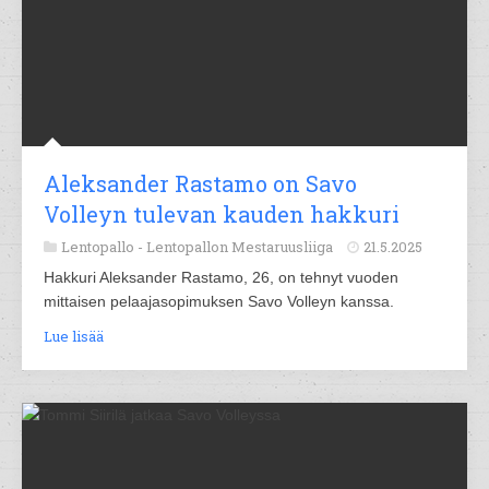
Aleksander Rastamo on Savo
Volleyn tulevan kauden hakkuri
Lentopallo -
Lentopallon Mestaruusliiga
21.5.2025
Hakkuri Aleksander Rastamo, 26, on tehnyt vuoden
mittaisen pelaajasopimuksen Savo Volleyn kanssa.
Lue lisää