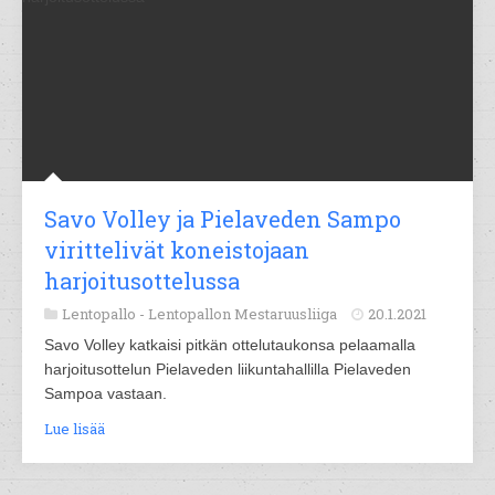
Savo Volley ja Pielaveden Sampo
virittelivät koneistojaan
harjoitusottelussa
Lentopallo -
Lentopallon Mestaruusliiga
20.1.2021
Savo Volley katkaisi pitkän ottelutaukonsa pelaamalla
harjoitusottelun Pielaveden liikuntahallilla Pielaveden
Sampoa vastaan.
Lue lisää