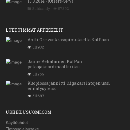
13.3.2014 - (Oilers-SPV)
Salibandy
57392
LUETUIMMAT ARTIKKELIT
Antti Ore vuokrasopimuksella KalPaan
511932
Janne Kekäläinen KalPan
pelaajakoordinaattoriksi
511756
Kuopiossa jännitti liigakarsintojen uusi
ennätysyleisö
511687
URHEILUSUOMI.COM
Käyttöehdot
Tietosuojalauseke