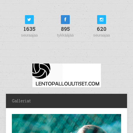
1635
895
620
seuraajaa
tykkääjää
seuraajaa
Galleriat