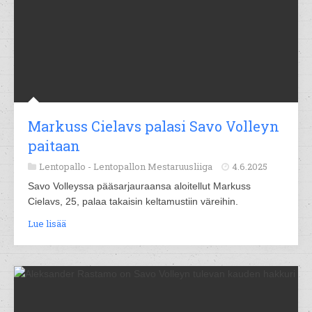
Markuss Cielavs palasi Savo Volleyn
paitaan
Lentopallo -
Lentopallon Mestaruusliiga
4.6.2025
Savo Volleyssa pääsarjauraansa aloitellut Markuss
Cielavs, 25, palaa takaisin keltamustiin väreihin.
Lue lisää