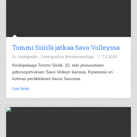
Tommi Siirilä jatkaa Savo Volleyssa
Lentopallo -
Lentopallon Mestaruusliiga
7.5.2025
Keskipelaaja Tommi Siirilä, 32, teki yksivuotisen
jatkosopimuksen Savo Volleyn kanssa. Kyseessä on
kolmas peräkkäinen kausi Savossa.
Lue lisää