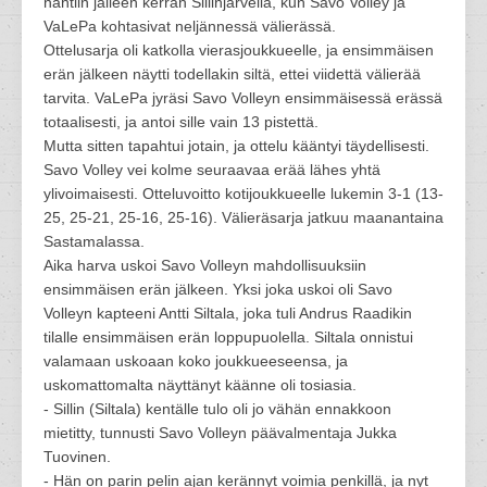
nähtiin jälleen kerran Siilinjärvellä, kun Savo Volley ja
VaLePa kohtasivat neljännessä välierässä.
Ottelusarja oli katkolla vierasjoukkueelle, ja ensimmäisen
erän jälkeen näytti todellakin siltä, ettei viidettä välierää
tarvita. VaLePa jyräsi Savo Volleyn ensimmäisessä erässä
totaalisesti, ja antoi sille vain 13 pistettä.
Mutta sitten tapahtui jotain, ja ottelu kääntyi täydellisesti.
Savo Volley vei kolme seuraavaa erää lähes yhtä
ylivoimaisesti. Otteluvoitto kotijoukkueelle lukemin 3-1 (13-
25, 25-21, 25-16, 25-16). Välieräsarja jatkuu maanantaina
Sastamalassa.
Aika harva uskoi Savo Volleyn mahdollisuuksiin
ensimmäisen erän jälkeen. Yksi joka uskoi oli Savo
Volleyn kapteeni Antti Siltala, joka tuli Andrus Raadikin
tilalle ensimmäisen erän loppupuolella. Siltala onnistui
valamaan uskoaan koko joukkueeseensa, ja
uskomattomalta näyttänyt käänne oli tosiasia.
- Sillin (Siltala) kentälle tulo oli jo vähän ennakkoon
mietitty, tunnusti Savo Volleyn päävalmentaja Jukka
Tuovinen.
- Hän on parin pelin ajan kerännyt voimia penkillä, ja nyt