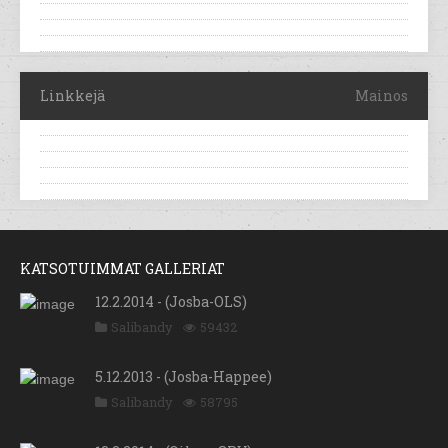
Linkkejä
Mainos
KATSOTUIMMAT GALLERIAT
12.2.2014 - (Josba-OLS)
Salibandy
59432
5.12.2013 - (Josba-Happee)
Salibandy
58795