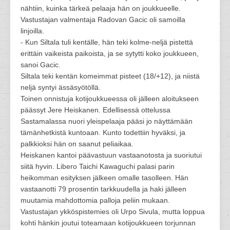
nähtiin, kuinka tärkeä pelaaja hän on joukkueelle.
Vastustajan valmentaja Radovan Gacic oli samoilla
linjoilla.
- Kun Siltala tuli kentälle, hän teki kolme-neljä pistettä
erittäin vaikeista paikoista, ja se sytytti koko joukkueen,
sanoi Gacic.
Siltala teki kentän komeimmat pisteet (18/+12), ja niistä
neljä syntyi ässäsyötöllä.
Toinen onnistuja kotijoukkueessa oli jälleen aloitukseen
päässyt Jere Heiskanen. Edellisessä ottelussa
Sastamalassa nuori yleispelaaja pääsi jo näyttämään
tämänhetkistä kuntoaan. Kunto todettiin hyväksi, ja
palkkioksi hän on saanut peliaikaa.
Heiskanen kantoi päävastuun vastaanotosta ja suoriutui
siitä hyvin. Libero Taichi Kawaguchi palasi parin
heikomman esityksen jälkeen omalle tasolleen. Hän
vastaanotti 79 prosentin tarkkuudella ja haki jälleen
muutamia mahdottomia palloja peliin mukaan.
Vastustajan ykköspistemies oli Urpo Sivula, mutta loppua
kohti hänkin joutui toteamaan kotijoukkueen torjunnan