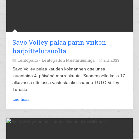
Savo Volley palaa parin viikon
harjoittelutauolta
Lentopallo -
Lentopallon Mestaruusliiga
2.11.2023
Savo Volley pelaa kauden kolmannen ottelunsa
lauantaina 4. päivänä marraskuuta. Suonenjoella kello 17
alkavassa ottelussa vastustajaksi saapuu TUTO Volley
Turusta.
Lue lisää