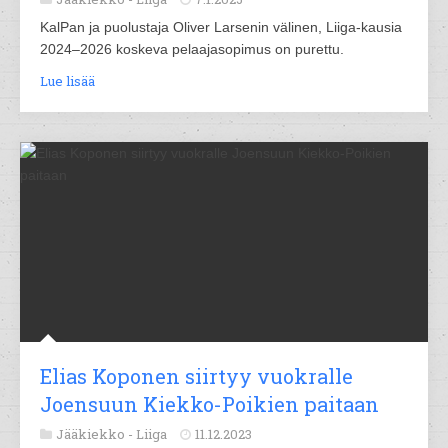
KalPan ja puolustaja Oliver Larsenin välinen, Liiga-kausia
2024–2026 koskeva pelaajasopimus on purettu.
Lue lisää
Elias Koponen siirtyy vuokralle
Joensuun Kiekko-Poikien paitaan
Jääkiekko -
Liiga
11.12.2023