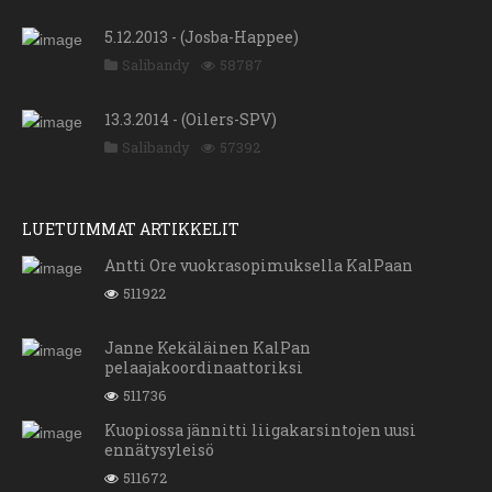
5.12.2013 - (Josba-Happee)
Salibandy
58787
13.3.2014 - (Oilers-SPV)
Salibandy
57392
LUETUIMMAT ARTIKKELIT
Antti Ore vuokrasopimuksella KalPaan
511922
Janne Kekäläinen KalPan
pelaajakoordinaattoriksi
511736
Kuopiossa jännitti liigakarsintojen uusi
ennätysyleisö
511672