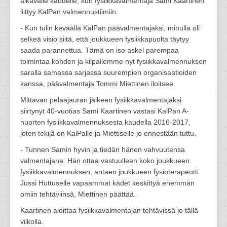
alkavalle kaudelle, kun fysiikkavalmentaja Sami Kaartinen
liittyy KalPan valmennustiimiin.
- Kun tulin keväällä KalPan päävalmentajaksi, minulla oli
selkeä visio siitä, että joukkueen fysiikkapuolta täytyy
saada parannettua. Tämä on iso askel parempaa
toimintaa kohden ja kilpailemme nyt fysiikkavalmennuksen
saralla samassa sarjassa suurempien organisaatioiden
kanssa, päävalmentaja Tommi Miettinen iloitsee.
Mittavan pelaajauran jälkeen fysiikkavalmentajaksi
siirtynyt 40-vuotias Sami Kaartinen vastasi KalPan A-
nuorten fysiikkavalmennuksesta kaudella 2016-2017,
joten tekijä on KalPalle ja Miettiselle jo ennestään tuttu.
- Tunnen Samin hyvin ja tiedän hänen vahvuutensa
valmentajana. Hän ottaa vastuulleen koko joukkueen
fysiikkavalmennuksen, antaen joukkueen fysioterapeutti
Jussi Huttuselle vapaammat kädet keskittyä enemmän
omiin tehtäviinsä, Miettinen päättää.
Kaartinen aloittaa fysiikkavalmentajan tehtävissä jo tällä
viikolla.