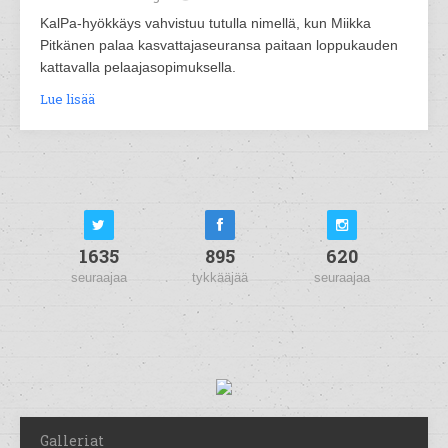
KalPa-hyökkäys vahvistuu tutulla nimellä, kun Miikka
Pitkänen palaa kasvattajaseuransa paitaan loppukauden
kattavalla pelaajasopimuksella.
Lue lisää
1635
895
620
seuraajaa
tykkääjää
seuraajaa
Galleriat