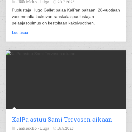
Jääkiekko -
Liiga
28.7.2025
Puolustaja Hugo Gallet palaa KalPan paitaan. 28-vuotiaan
vasemmalta laukovan ranskalaispuolustajan
pelaajasopimus on kestoltaan kaksivuotinen.
Lue lisää
KalPa astuu Sami Tervosen aikaan
Jääkiekko -
Liiga
16.5.2025