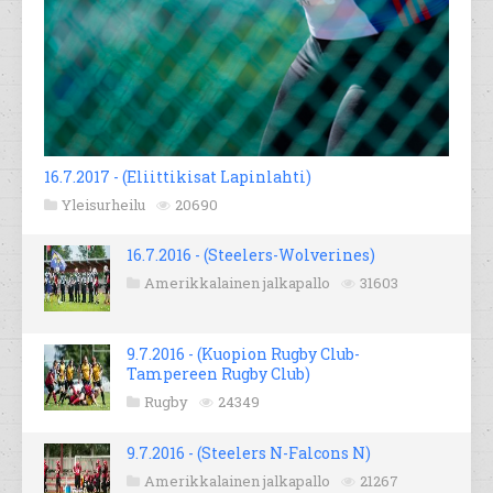
16.7.2017 - (Eliittikisat Lapinlahti)
Yleisurheilu
20690
16.7.2016 - (Steelers-Wolverines)
Amerikkalainen jalkapallo
31603
9.7.2016 - (Kuopion Rugby Club-
Tampereen Rugby Club)
Rugby
24349
9.7.2016 - (Steelers N-Falcons N)
Amerikkalainen jalkapallo
21267