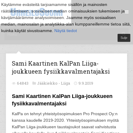
Käytämme evästeitä tarjoamamme sisällön ja mainosten
räätälöimiseen, sosiaalisen median ominaisuuksien tukemiseen ja
kävijämäärämme analysoimiseen. Jaamme myös sosiaalisen
median, mainosalan ja analytiikka-alan kumppaneillemme tietoa siitä,
kuinka käytät sivustoamme.
Näytä tiedot
Sulje
Sami Kaartinen KalPan Liiga-
joukkueen fysiikkavalmentajaksi
64843
Jääkiekko -
Liiga
9.9.2019
Sami Kaartinen KalPan Liiga-joukkueen
fysiikkavalmentajaksi
KalPa on tehnyt yhteistyösopimuksen Pro Prospect Oy:n
kanssa kaudelle 2019-2020. Yhteistyösopimuksen myötä
KalPan Liiga-joukkueen taustajoukot saavat vahvistusta