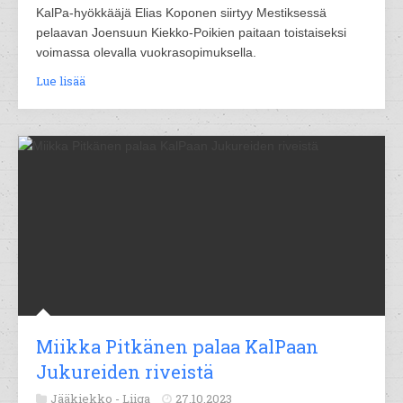
KalPa-hyökkääjä Elias Koponen siirtyy Mestiksessä
pelaavan Joensuun Kiekko-Poikien paitaan toistaiseksi
voimassa olevalla vuokrasopimuksella.
Lue lisää
Miikka Pitkänen palaa KalPaan
Jukureiden riveistä
Jääkiekko -
Liiga
27.10.2023