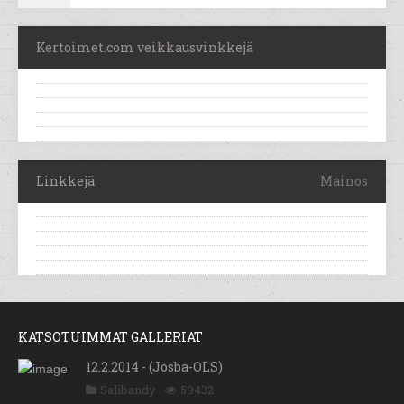
Kertoimet.com veikkausvinkkejä
Linkkejä
Mainos
KATSOTUIMMAT GALLERIAT
12.2.2014 - (Josba-OLS)
Salibandy
59432