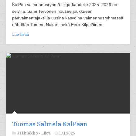
KalPan valmennusryhmä Liiga-kaudelle 2025–2026 on
selvillä. Sami Tervonen nousee joukkueen
päävalmentajaksi ja uusina kasvoina valmennusryhmässä
nähdään Tommo Nukari, sekä Eero Kilpeläinen.
Lue lisää
Tuomas Salmela KalPaan
Jääkiekko -
Liiga
13.1.2025