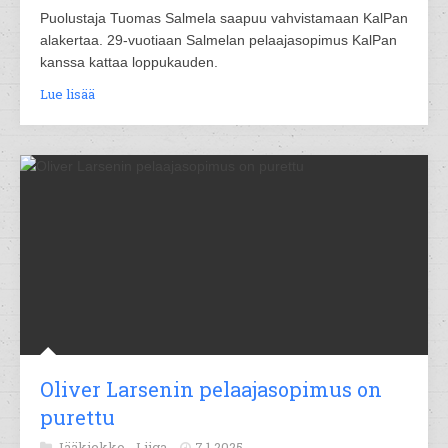
Puolustaja Tuomas Salmela saapuu vahvistamaan KalPan
alakertaa. 29-vuotiaan Salmelan pelaajasopimus KalPan
kanssa kattaa loppukauden.
Lue lisää
Oliver Larsenin pelaajasopimus on
purettu
Jääkiekko -
Liiga
7.1.2025