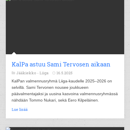
KalPa astuu Sami Tervosen aikaan
Jääkiekko -
Liiga
16.5.2025
KalPan valmennusryhmä Liiga-kaudelle 2025–2026 on
selvillä. Sami Tervonen nousee joukkueen
päävalmentajaksi ja uusina kasvoina valmennusryhmässä
nähdään Tommo Nukari, sekä Eero Kilpeläinen.
Lue lisää