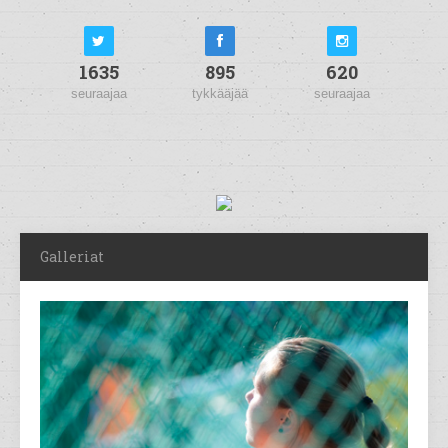
1635
895
620
seuraajaa
tykkääjää
seuraajaa
Galleriat