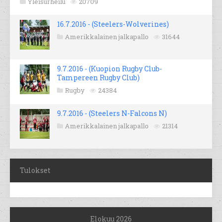
Yleisurheilu
20709
16.7.2016 - (Steelers-Wolverines)
Amerikkalainen jalkapallo
31644
9.7.2016 - (Kuopion Rugby Club-
Tampereen Rugby Club)
Rugby
24384
9.7.2016 - (Steelers N-Falcons N)
Amerikkalainen jalkapallo
21314
Tulokset
Elokuu 2026