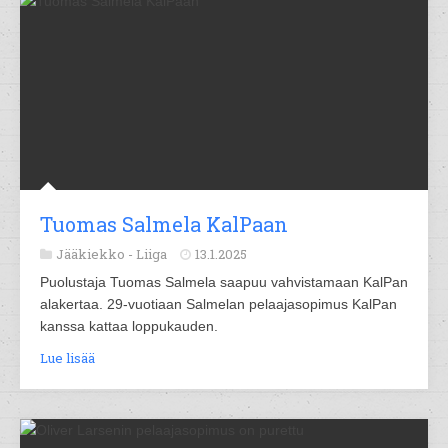
Tuomas Salmela KalPaan
Jääkiekko -
Liiga
13.1.2025
Puolustaja Tuomas Salmela saapuu vahvistamaan KalPan
alakertaa. 29-vuotiaan Salmelan pelaajasopimus KalPan
kanssa kattaa loppukauden.
Lue lisää