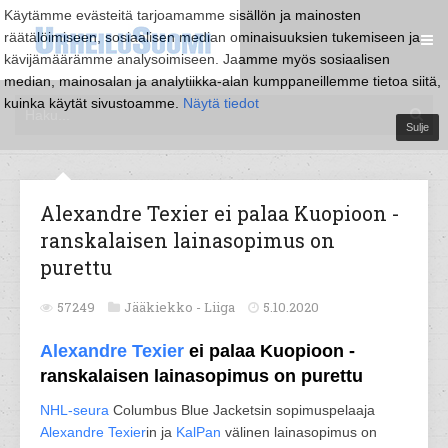
Käytämme evästeitä tarjoamamme sisällön ja mainosten
räätälöimiseen, sosiaalisen median ominaisuuksien tukemiseen ja
kävijämäärämme analysoimiseen. Jaamme myös sosiaalisen
median, mainosalan ja analytiikka-alan kumppaneillemme tietoa siitä,
kuinka käytät sivustoamme.
Näytä tiedot
Sulje
Alexandre Texier ei palaa Kuopioon -
ranskalaisen lainasopimus on
purettu
57249
Jääkiekko -
Liiga
5.10.2020
Alexandre Texier
ei palaa Kuopioon -
ranskalaisen lainasopimus on purettu
NHL-seura
Columbus Blue Jacketsin sopimuspelaaja
Alexandre Texier
in ja
KalPan
välinen lainasopimus on