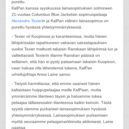
purettu.
KalPan kanssa syyskuussa lainasopimuksen solmineen
21-vuotias Columbus Blue Jacketsin sopimuspelaaja
Alexandre Texier
in ja KalPan välinen lainasopimus on
purettu hyvässä yhteisymmärryksessä.
- Texier oli Kuopiossa jo karanteenissa, mutta hänen
lähipiirissään tapahtuneen vakavan sairastapauksen
vuoksi Texier matkusti takaisin Ranskaan lähipiirinsä luo ja
valitettavasti Texierin tilanne Ranskan päässä on
sellainen, että hän ei pysty palaamaan takaisin Kuopioon,
vaan haluaa olla läheistensä tukena, KalPan
urheilujohtaja Anssi Laine sanoo.
- Tietysti harmittavaa, että emme saaneet hänen
kaltaistaan huippupelaajaa meille KalPaan, mutta
ymmärrämme tilanteen täysin ja haluamme tukea
pelaajaa tällaisessakin tilanteessa kaikin keinoin. Tästä
syystä olemme purkaneet lainasopimuksen hyvässä
yhteisymmärryksessä. Lainasopimuksen purkamisen
myötä seuraamme pelaajamarkkinoita aktiivisesti, Laine
päättää.