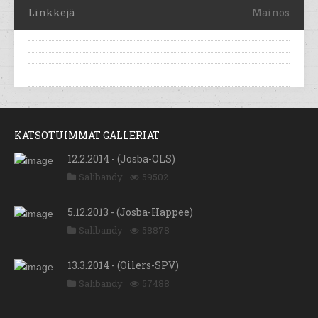
Linkkejä
Mainos
KATSOTUIMMAT GALLERIAT
12.2.2014 - (Josba-OLS)
Salibandy
59502
5.12.2013 - (Josba-Happee)
Salibandy
58878
13.3.2014 - (Oilers-SPV)
Salibandy
57488