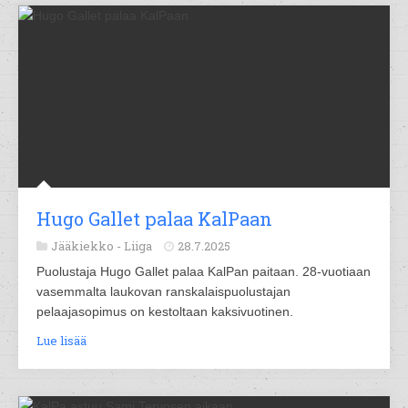
Hugo Gallet palaa KalPaan
Jääkiekko -
Liiga
28.7.2025
Puolustaja Hugo Gallet palaa KalPan paitaan. 28-vuotiaan
vasemmalta laukovan ranskalaispuolustajan
pelaajasopimus on kestoltaan kaksivuotinen.
Lue lisää