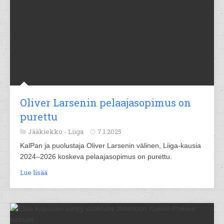
Oliver Larsenin pelaajasopimus on
purettu
Jääkiekko -
Liiga
7.1.2025
KalPan ja puolustaja Oliver Larsenin välinen, Liiga-kausia
2024–2026 koskeva pelaajasopimus on purettu.
Lue lisää