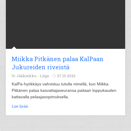
Miikka Pitkänen palaa KalPaan
Jukureiden riveistä
Jääkiekko -
Liiga
27.10.2023
KalPa-hyökkäys vahvistuu tutulla nimellä, kun Miikka
Pitkänen palaa kasvattajaseuransa paitaan loppukauden
kattavalla pelaajasopimuksella.
Lue lisää