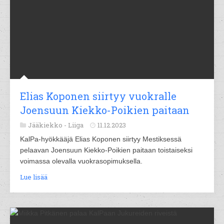
Elias Koponen siirtyy vuokralle
Joensuun Kiekko-Poikien paitaan
Jääkiekko -
Liiga
11.12.2023
KalPa-hyökkääjä Elias Koponen siirtyy Mestiksessä
pelaavan Joensuun Kiekko-Poikien paitaan toistaiseksi
voimassa olevalla vuokrasopimuksella.
Lue lisää