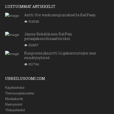
LUETUIMMAT ARTIKKELIT
Antti Ore vuokrasopimuksella KalPaan
512026
Janne Kekäläinen KalPan
pelaajakoordinaattoriksi
511857
Kuopiossa jännitti liigakarsintojen uusi
ennätysyleisö
511794
URHEILUSUOMI.COM
Käyttöehdot
Tietosuojalauseke
Mediakortti
Rekrytointi
Yhteystiedot