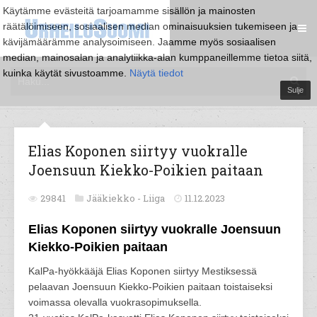
Käytämme evästeitä tarjoamamme sisällön ja mainosten
räätälöimiseen, sosiaalisen median ominaisuuksien tukemiseen ja
kävijämäärämme analysoimiseen. Jaamme myös sosiaalisen
median, mainosalan ja analytiikka-alan kumppaneillemme tietoa siitä,
kuinka käytät sivustoamme.
Näytä tiedot
Sulje
Elias Koponen siirtyy vuokralle
Joensuun Kiekko-Poikien paitaan
29841
Jääkiekko -
Liiga
11.12.2023
Elias Koponen siirtyy vuokralle Joensuun
Kiekko-Poikien paitaan
KalPa-hyökkääjä Elias Koponen siirtyy Mestiksessä
pelaavan Joensuun Kiekko-Poikien paitaan toistaiseksi
voimassa olevalla vuokrasopimuksella.