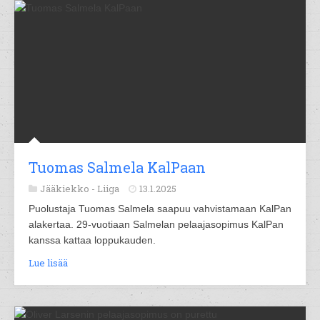
Tuomas Salmela KalPaan
Jääkiekko -
Liiga
13.1.2025
Puolustaja Tuomas Salmela saapuu vahvistamaan KalPan
alakertaa. 29-vuotiaan Salmelan pelaajasopimus KalPan
kanssa kattaa loppukauden.
Lue lisää