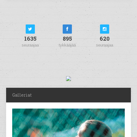
1635
895
620
seuraajaa
tykkääjää
seuraajaa
Galleriat