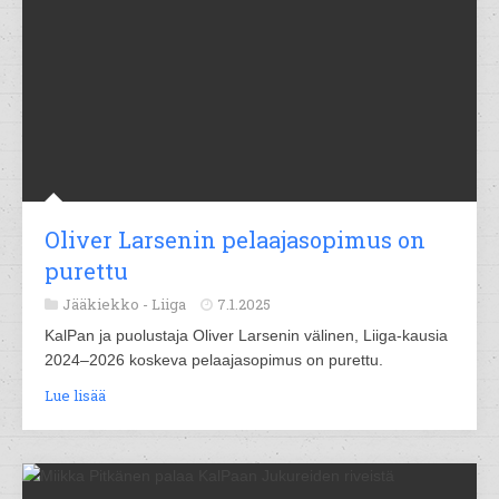
Oliver Larsenin pelaajasopimus on
purettu
Jääkiekko -
Liiga
7.1.2025
KalPan ja puolustaja Oliver Larsenin välinen, Liiga-kausia
2024–2026 koskeva pelaajasopimus on purettu.
Lue lisää