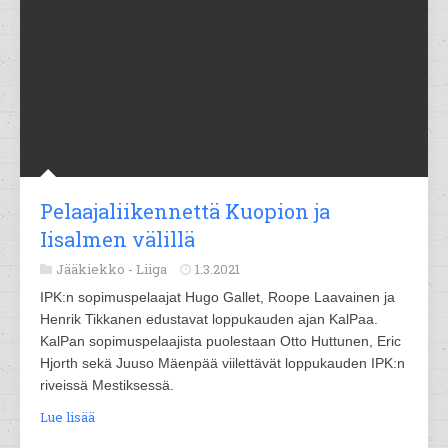
Pelaajaliikennettä Kuopion ja
Iisalmen välillä
Jääkiekko -
Liiga
1.3.2021
IPK:n sopimuspelaajat Hugo Gallet, Roope Laavainen ja
Henrik Tikkanen edustavat loppukauden ajan KalPaa.
KalPan sopimuspelaajista puolestaan Otto Huttunen, Eric
Hjorth sekä Juuso Mäenpää viilettävät loppukauden IPK:n
riveissä Mestiksessä.
Lue lisää