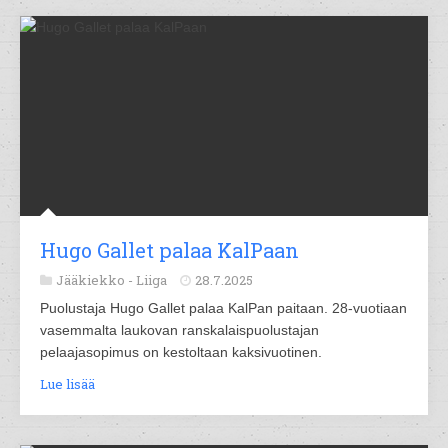
Hugo Gallet palaa KalPaan
Jääkiekko -
Liiga
28.7.2025
Puolustaja Hugo Gallet palaa KalPan paitaan. 28-vuotiaan
vasemmalta laukovan ranskalaispuolustajan
pelaajasopimus on kestoltaan kaksivuotinen.
Lue lisää