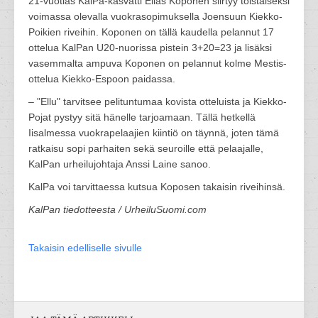
21-vuotias KalPa-kasvatti Elias Koponen siirtyy toistaiseksi
voimassa olevalla vuokrasopimuksella Joensuun Kiekko-
Poikien riveihin. Koponen on tällä kaudella pelannut 17
ottelua KalPan U20-nuorissa pistein 3+20=23 ja lisäksi
vasemmalta ampuva Koponen on pelannut kolme Mestis-
ottelua Kiekko-Espoon paidassa.
– "Ellu" tarvitsee pelituntumaa kovista otteluista ja Kiekko-
Pojat pystyy sitä hänelle tarjoamaan. Tällä hetkellä
Iisalmessa vuokrapelaajien kiintiö on täynnä, joten tämä
ratkaisu sopi parhaiten sekä seuroille että pelaajalle,
KalPan urheilujohtaja Anssi Laine sanoo.
KalPa voi tarvittaessa kutsua Koposen takaisin riveihinsä.
KalPan tiedotteesta / UrheiluSuomi.com
Takaisin edelliselle sivulle