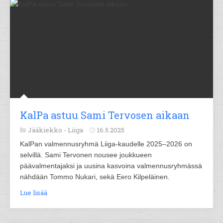
KalPa astuu Sami Tervosen aikaan
Jääkiekko -
Liiga
16.5.2025
KalPan valmennusryhmä Liiga-kaudelle 2025–2026 on
selvillä. Sami Tervonen nousee joukkueen
päävalmentajaksi ja uusina kasvoina valmennusryhmässä
nähdään Tommo Nukari, sekä Eero Kilpeläinen.
Lue lisää