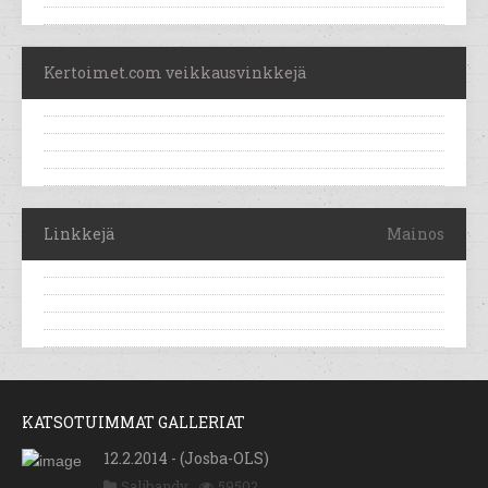
Kertoimet.com veikkausvinkkejä
Linkkejä
Mainos
KATSOTUIMMAT GALLERIAT
12.2.2014 - (Josba-OLS)
Salibandy
59502