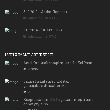
5.12.2013 - (Josba-Happee)
Salibandy
58882
13.3.2014 - (Oilers-SPV)
Salibandy
57494
LUETUIMMAT ARTIKKELIT
Antti Ore vuokrasopimuksella KalPaan
512036
Janne Kekäläinen KalPan
pelaajakoordinaattoriksi
511868
Kuopiossa jännitti liigakarsintojen uusi
ennätysyleisö