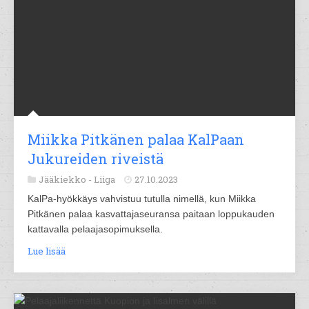
Miikka Pitkänen palaa KalPaan
Jukureiden riveistä
Jääkiekko -
Liiga
27.10.2023
KalPa-hyökkäys vahvistuu tutulla nimellä, kun Miikka
Pitkänen palaa kasvattajaseuransa paitaan loppukauden
kattavalla pelaajasopimuksella.
Lue lisää