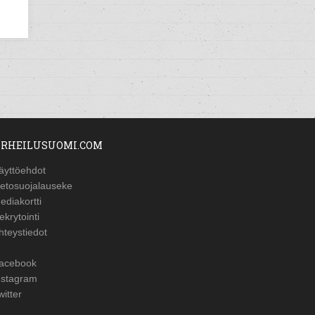
RHEILUSUOMI.COM
äyttöehdot
ietosuojalauseke
ediakortti
ekrytointi
hteystiedot
acebook
nstagram
witter