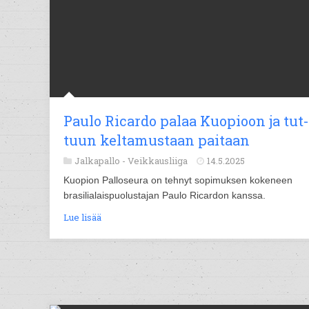
Pau­lo Ri­car­do pa­laa Kuo­pioon ja tut­
tuun kel­ta­mus­taan pai­taan
Jalkapallo -
Veikkausliiga
14.5.2025
Kuopion Palloseura on tehnyt sopimuksen kokeneen
brasilialaispuolustajan Paulo Ricardon kanssa.
Lue lisää