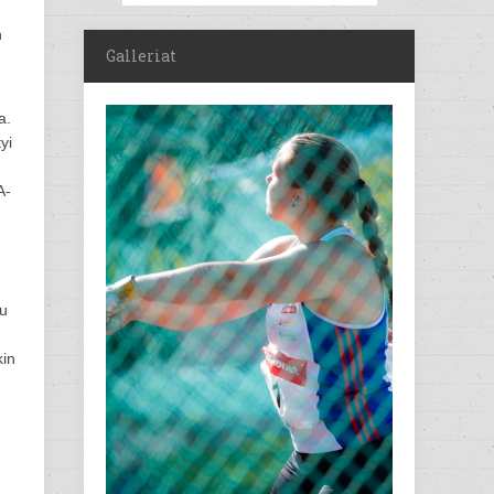
n
Galleriat
a.
yi
A-
uu
kin