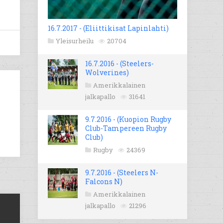
16.7.2017 - (Eliittikisat Lapinlahti)
Yleisurheilu
20704
16.7.2016 - (Steelers-
Wolverines)
Amerikkalainen
jalkapallo
31641
9.7.2016 - (Kuopion Rugby
Club-Tampereen Rugby
Club)
Rugby
24369
9.7.2016 - (Steelers N-
Falcons N)
Amerikkalainen
jalkapallo
21296