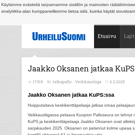
Käytämme evästeitä tarjoamamme sisällön ja mainosten räätälöimise
analytiikka-alan kumppaneillemme tietoa siitä, kuinka käytät sivusto
Suomi
Espoo
Helsinki
Hämeenlinna
Joensuu
Jyväskylä
Kouvo
Etusivu
Lajit
Jaak­ko Ok­sa­nen jat­kaa KuPS
17919
Jalkapallo -
Veikkausliiga
6.2.2025
Jaak­ko Ok­sa­nen jat­kaa KuPS:ssa
Huipputaitava keskikenttäpelaaja jatkaa omaa pelaajau
Veikkausliigassa pelaava Kuopion Palloseura on tehnyt m
KuPS ja keskikenttäpelaaja Jaakko Oksanen ovat allekirj
sarjakauden 2025. Oksanen on pelannut kolme upeaa sarj
kentillä yhteensä 61 ja liigamaaleja viisi.