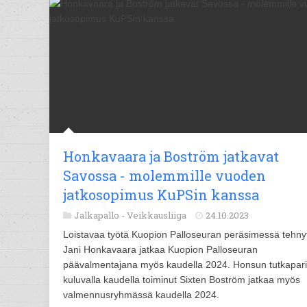
Honkavaara ja Boström jatkavat
Savossa - molemmille vuoden
jatkosopimus KuPSin kanssa
Jalkapallo -
Veikkausliiga
24.10.2023
Loistavaa työtä Kuopion Palloseuran peräsimessä tehny
Jani Honkavaara jatkaa Kuopion Palloseuran
päävalmentajana myös kaudella 2024. Honsun tutkapar
kuluvalla kaudella toiminut Sixten Boström jatkaa myös
valmennusryhmässä kaudella 2024.