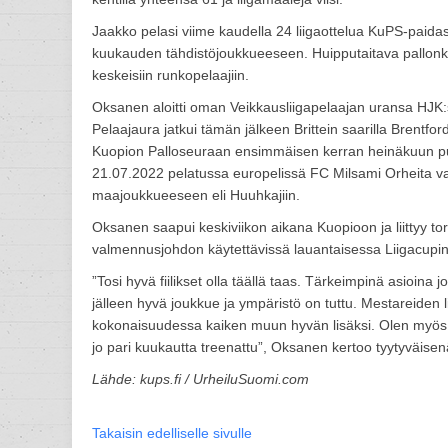
Jaakko pelasi viime kaudella 24 liigaottelua KuPS-paidas
kuukauden tähdistöjoukkueeseen. Huipputaitava pallonkäs
keskeisiin runkopelaajiin.
Oksanen aloitti oman Veikkausliigapelaajan uransa HJK:
Pelaajaura jatkui tämän jälkeen Brittein saarilla Brentf
Kuopion Palloseuraan ensimmäisen kerran heinäkuun puoli
21.07.2022 pelatussa europelissä FC Milsami Orheita v
maajoukkueeseen eli Huuhkajiin.
Oksanen saapui keskiviikon aikana Kuopioon ja liittyy 
valmennusjohdon käytettävissä lauantaisessa Liigacupin
”Tosi hyvä fiilikset olla täällä taas. Tärkeimpinä asioina
jälleen hyvä joukkue ja ympäristö on tuttu. Mestareiden li
kokonaisuudessa kaiken muun hyvän lisäksi. Olen myös kuul
jo pari kuukautta treenattu”, Oksanen kertoo tyytyväisen
Lähde: kups.fi / UrheiluSuomi.com
Takaisin edelliselle sivulle