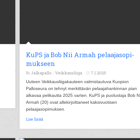
KuPS ja Bob Nii Ar­mah pe­laa­ja­so­pi­
muk­seen
Jalkapallo -
Veikkausliiga
7.1.2025
Uuteen Veikkausliigakauteen valmistautuva Kuopion
Palloseura on tehnyt merkittävän pelaajahankinnan pian
alkavaa pelikautta 2025 varten. KuPS ja puolustaja Bob Ni
Armah (20) ovat allekirjoittaneet kaksivuotisen
pelaajasopimuksen.
Lue lisää