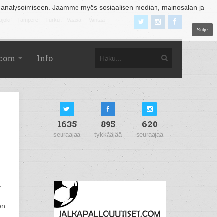
 analysoimiseen. Jaamme myös sosiaalisen median, mainosalan ja
äjoki
Tampere
Turku
Vaasa
Vantaa
Sulje
.com
Info
1635
895
620
seuraajaa
tykkääjää
seuraajaa
.
en