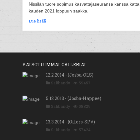
Nissilän tuore sopimus kasvattajaseuransa kanssa katta
kauden 2021 loppuun saakka.
Lue lisää
KATSOTUIMMAT GALLERIAT
12.2.2014 - (Josba-OLS)
Salibandy
59457
5.12.2013 - (Josba-Happee)
Salibandy
58829
13.3.2014 - (Oilers-SPV)
Salibandy
57424