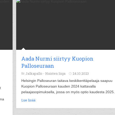
Aada Nurmi siirtyy Kuopion
Palloseuraan
Jalkapallo -
Naisten liiga
24.10.2023
Helsingin Palloseuran taitava keskikenttäpelaaja saapuu
Kuopion Palloseuraan kauden 2024 kattavalla
t
pelaajasopimuksella, jossa on myös optio kaudesta 2025.
ina
Lue lisää