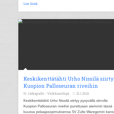
Lue lisää
Keskikenttätähti Urho Nissilä siirt
Kuopion Palloseuran riveihin
Jalkapallo -
Veikkausliiga
21.1.2021
Keskikenttätähti Urho Nissilä siirtyy pysyvällä siirrolla
Kuopion Palloseuran riveihin purettuaan aiemmin tässä
kuussa pelaajasopimuksensa SV Zulte Waregemin kans