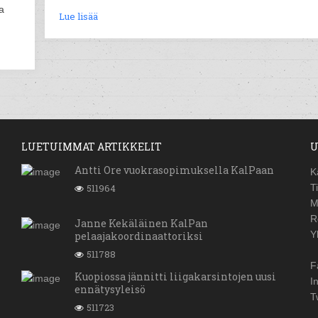
a
Lue lisää
LUETUIMMAT ARTIKKELIT
U
Antti Ore vuokrasopimuksella KalPaan
K
511964
T
M
R
Janne Kekäläinen KalPan
Y
pelaajakoordinaattoriksi
511788
F
Kuopiossa jännitti liigakarsintojen uusi
I
ennätysyleisö
T
511723