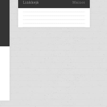
Linkkejä
Mainos