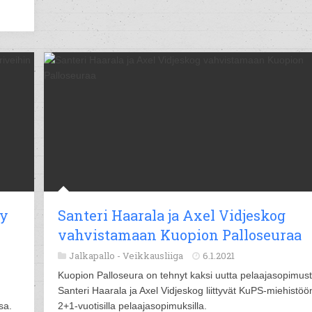
yy
Santeri Haarala ja Axel Vidjeskog
vahvistamaan Kuopion Palloseuraa
Jalkapallo -
Veikkausliiga
6.1.2021
Kuopion Palloseura on tehnyt kaksi uutta pelaajasopimust
Santeri Haarala ja Axel Vidjeskog liittyvät KuPS-miehistöö
sa.
2+1-vuotisilla pelaajasopimuksilla.