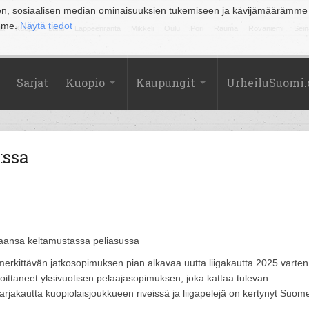
en, sosiaalisen median ominaisuuksien tukemiseen ja kävijämäärämme
amme.
Näytä tiedot
la
Kuopio
Lahti
Lappeenranta
Mikkeli
Oulu
Pori
Rauma
Rovaniemi
Sein
Sarjat
Kuopio
Kaupungit
UrheiluSuomi
:ssa
raansa keltamustassa peliasussa
erkittävän jatkosopimuksen pian alkavaa uutta liigakautta 2025 varten
oittaneet yksivuotisen pelaajasopimuksen, joka kattaa tulevan
akautta kuopiolaisjoukkueen riveissä ja liigapelejä on kertynyt Suom