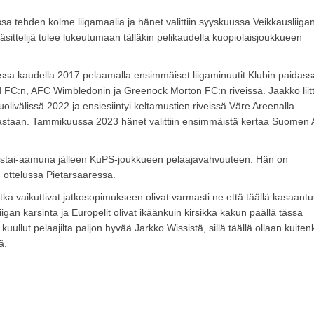
sa tehden kolme liigamaalia ja hänet valittiin syyskuussa Veikkausliiga
ittelijä tulee lukeutumaan tälläkin pelikaudella kuopiolaisjoukkueen
ssa kaudella 2017 pelaamalla ensimmäiset liigaminuutit Klubin paidass
ord FC:n, AFC Wimbledonin ja Greenock Morton FC:n riveissä. Jaakko liitt
välissä 2022 ja ensiesiintyi keltamustien riveissä Väre Areenalla
astaan. Tammikuussa 2023 hänet valittiin ensimmäistä kertaa Suomen 
torstai-aamuna jälleen KuPS-joukkueen pelaajavahvuuteen. Hän on
 ottelussa Pietarsaaressa.
 jotka vaikuttivat jatkosopimukseen olivat varmasti ne että täällä kasaant
igan karsinta ja Europelit olivat ikäänkuin kirsikka kakun päällä tässä
lut pelaajilta paljon hyvää Jarkko Wissistä, sillä täällä ollaan kuiten
ä.