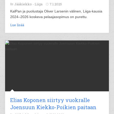
Jääkiekko -
Liiga
7.1.2025
KalPan ja puolustaja Oliver Larsenin välinen, Liiga-kausia
2024–2026 koskeva pelaajasopimus on purettu.
Lue lisää
Elias Koponen siirtyy vuokralle
Joensuun Kiekko-Poikien paitaan