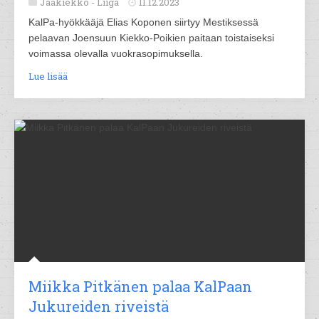
Jääkiekko -
Liiga
11.12.2023
KalPa-hyökkääjä Elias Koponen siirtyy Mestiksessä
pelaavan Joensuun Kiekko-Poikien paitaan toistaiseksi
voimassa olevalla vuokrasopimuksella.
Lue lisää
Miikka Pitkänen palaa KalPaan
Jukureiden riveistä