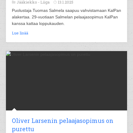
Jääkiekko -
Liiga
13.1.2025
Puolustaja Tuomas Salmela saapuu vahvistamaan KalPan
alakertaa. 29-vuotiaan Salmelan pelaajasopimus KalPan
kanssa kattaa loppukauden.
Lue lisää
Oliver Larsenin pelaajasopimus on
purettu