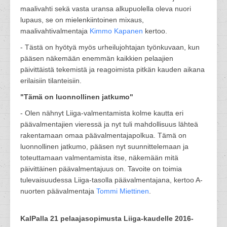
maalivahti sekä vasta uransa alkupuolella oleva nuori
lupaus, se on mielenkiintoinen mixaus,
maalivahtivalmentaja
Kimmo Kapanen
kertoo.
- Tästä on hyötyä myös urheilujohtajan työnkuvaan, kun
pääsen näkemään enemmän kaikkien pelaajien
päivittäistä tekemistä ja reagoimista pitkän kauden aikana
erilaisiin tilanteisiin.
"Tämä on luonnollinen jatkumo"
- Olen nähnyt Liiga-valmentamista kolme kautta eri
päävalmentajien vieressä ja nyt tuli mahdollisuus lähteä
rakentamaan omaa päävalmentajapolkua. Tämä on
luonnollinen jatkumo, pääsen nyt suunnittelemaan ja
toteuttamaan valmentamista itse, näkemään mitä
päivittäinen päävalmentajuus on. Tavoite on toimia
tulevaisuudessa Liiga-tasolla päävalmentajana, kertoo A-
nuorten päävalmentaja
Tommi Miettinen
.
KalPalla 21 pelaajasopimusta Liiga-kaudelle 2016-