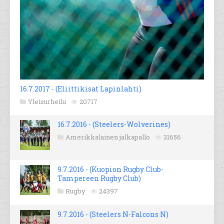
16.7.2017 - (Eliittikisat Lapinlahti)
Yleisurheilu
20717
16.7.2016 - (Steelers-Wolverines)
Amerikkalainen jalkapallo
31656
9.7.2016 - (Kuopion Rugby Club-
Tampereen Rugby Club)
Rugby
24397
9.7.2016 - (Steelers N-Falcons N)