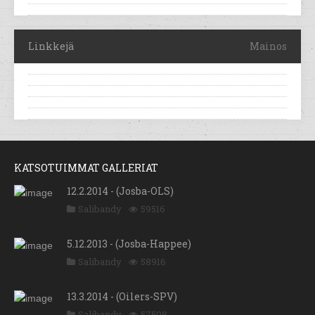
Linkkejä
Mainos
KATSOTUIMMAT GALLERIAT
12.2.2014 - (Josba-OLS)
Salibandy
59516
5.12.2013 - (Josba-Happee)
Salibandy
58916
13.3.2014 - (Oilers-SPV)
Salibandy
57508