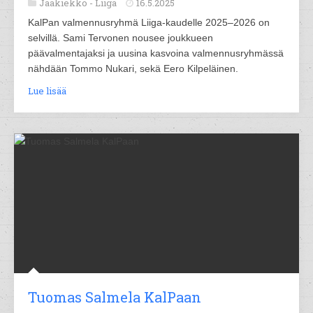
Jääkiekko -
Liiga
16.5.2025
KalPan valmennusryhmä Liiga-kaudelle 2025–2026 on
selvillä. Sami Tervonen nousee joukkueen
päävalmentajaksi ja uusina kasvoina valmennusryhmässä
nähdään Tommo Nukari, sekä Eero Kilpeläinen.
Lue lisää
Tuomas Salmela KalPaan