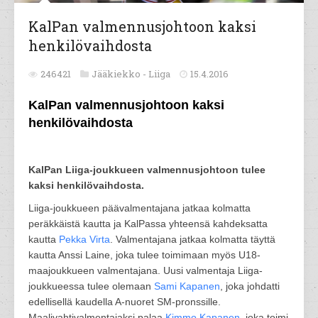
KalPan valmennusjohtoon kaksi
henkilövaihdosta
246421
Jääkiekko -
Liiga
15.4.2016
KalPan valmennusjohtoon kaksi
henkilövaihdosta
KalPan Liiga-joukkueen valmennusjohtoon tulee
kaksi henkilövaihdosta.
Liiga-joukkueen päävalmentajana jatkaa kolmatta
peräkkäistä kautta ja KalPassa yhteensä kahdeksatta
kautta
Pekka Virta
. Valmentajana jatkaa kolmatta täyttä
kautta Anssi Laine, joka tulee toimimaan myös U18-
maajoukkueen valmentajana. Uusi valmentaja Liiga-
joukkueessa tulee olemaan
Sami Kapanen
, joka johdatti
edellisellä kaudella A-nuoret SM-pronssille.
Maalivahtivalmentajaksi palaa
Kimmo Kapanen
, joka toimi