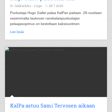
Jääkiekko -
Liiga
28.7.2025
Puolustaja Hugo Gallet palaa KalPan paitaan. 28-vuotiaan
vasemmalta laukovan ranskalaispuolustajan
pelaajasopimus on kestoltaan kaksivuotinen.
Lue lisää
KalPa astuu Sami Tervosen aikaan