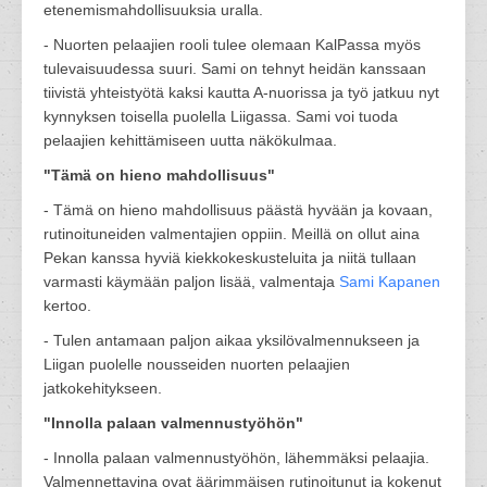
etenemismahdollisuuksia uralla.
- Nuorten pelaajien rooli tulee olemaan KalPassa myös
tulevaisuudessa suuri. Sami on tehnyt heidän kanssaan
tiivistä yhteistyötä kaksi kautta A-nuorissa ja työ jatkuu nyt
kynnyksen toisella puolella Liigassa. Sami voi tuoda
pelaajien kehittämiseen uutta näkökulmaa.
"Tämä on hieno mahdollisuus"
- Tämä on hieno mahdollisuus päästä hyvään ja kovaan,
rutinoituneiden valmentajien oppiin. Meillä on ollut aina
Pekan kanssa hyviä kiekkokeskusteluita ja niitä tullaan
varmasti käymään paljon lisää, valmentaja
Sami Kapanen
kertoo.
- Tulen antamaan paljon aikaa yksilövalmennukseen ja
Liigan puolelle nousseiden nuorten pelaajien
jatkokehitykseen.
"Innolla palaan valmennustyöhön"
- Innolla palaan valmennustyöhön, lähemmäksi pelaajia.
Valmennettavina ovat äärimmäisen rutinoitunut ja kokenut