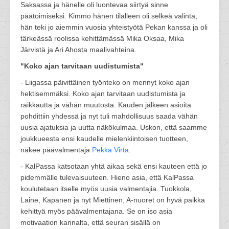
Saksassa ja hänelle oli luontevaa siirtyä sinne
päätoimiseksi. Kimmo hänen tilalleen oli selkeä valinta,
hän teki jo aiemmin vuosia yhteistyötä Pekan kanssa ja oli
tärkeässä roolissa kehittämässä Mika Oksaa, Mika
Järvistä ja Ari Ahosta maalivahteina.
"Koko ajan tarvitaan uudistumista"
- Liigassa päivittäinen työnteko on mennyt koko ajan
hektisemmäksi. Koko ajan tarvitaan uudistumista ja
raikkautta ja vähän muutosta. Kauden jälkeen asioita
pohdittiin yhdessä ja nyt tuli mahdollisuus saada vähän
uusia ajatuksia ja uutta näkökulmaa. Uskon, että saamme
joukkueesta ensi kaudelle mielenkiintoisen tuotteen,
näkee päävalmentaja
Pekka Virta
.
- KalPassa katsotaan yhtä aikaa sekä ensi kauteen että jo
pidemmälle tulevaisuuteen. Hieno asia, että KalPassa
koulutetaan itselle myös uusia valmentajia. Tuokkola,
Laine, Kapanen ja nyt Miettinen, A-nuoret on hyvä paikka
kehittyä myös päävalmentajana. Se on iso asia
motivaation kannalta, että seuran sisällä on