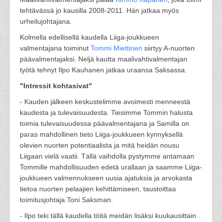
tehtävässä jo kausilla 2008-2011. Hän jatkaa myös
urheilujohtajana.
Kolmella edellisellä kaudella Liiga-joukkueen
valmentajana toiminut
Tommi Miettinen
siirtyy A-nuorten
päävalmentajaksi. Neljä kautta maalivahtivalmentajan
työtä tehnyt Ilpo Kauhanen jatkaa uraansa Saksassa.
"Intressit kohtasivat"
- Kauden jälkeen keskustelimme avoimesti menneestä
kaudesta ja tulevaisuudesta. Tiesimme Tommin halusta
toimia tulevaisuudessa päävalmentajana ja Samilla on
paras mahdollinen tieto Liiga-joukkueen kynnyksellä
olevien nuorten potentiaalista ja mitä heidän nousu
Liigaan vielä vaatii. Tällä vaihdolla pystymme antamaan
Tommille mahdollisuuden edetä urallaan ja saamme Liiga-
joukkueen valmennukseen uusia ajatuksia ja arvokasta
tietoa nuorten pelaajien kehittämiseen, taustoittaa
toimitusjohtaja Toni Saksman.
- Ilpo teki tällä kaudella töitä meidän lisäksi kuukausittain