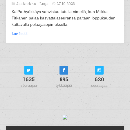
Jääkiekko -
Liiga
27.10.2023
KalPa-hyökkäys vahvistuu tutulla nimellä, kun Miikka
Pitkänen palaa kasvattajaseuransa paitaan loppukauden
kattavalla pelaajasopimuksella.
Lue lisää
1635
895
620
seuraajaa
tykkääjää
seuraajaa