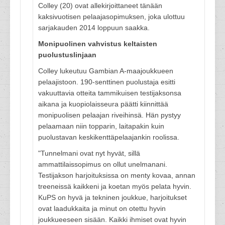
Colley (20) ovat allekirjoittaneet tänään
kaksivuotisen pelaajasopimuksen, joka ulottuu
sarjakauden 2014 loppuun saakka.
Monipuolinen vahvistus keltaisten
puolustuslinjaan
Colley lukeutuu Gambian A-maajoukkueen
pelaajistoon. 190-senttinen puolustaja esitti
vakuuttavia otteita tammikuisen testijaksonsa
aikana ja kuopiolaisseura päätti kiinnittää
monipuolisen pelaajan riveihinsä. Hän pystyy
pelaamaan niin topparin, laitapakin kuin
puolustavan keskikenttäpelaajankin roolissa.
"Tunnelmani ovat nyt hyvät, sillä
ammattilaissopimus on ollut unelmanani.
Testijakson harjoituksissa on menty kovaa, annan
treeneissä kaikkeni ja koetan myös pelata hyvin.
KuPS on hyvä ja tekninen joukkue, harjoitukset
ovat laadukkaita ja minut on otettu hyvin
joukkueeseen sisään. Kaikki ihmiset ovat hyvin