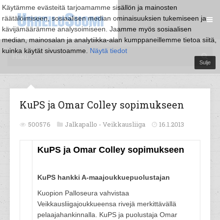
Käytämme evästeitä tarjoamamme sisällön ja mainosten
räätälöimiseen, sosiaalisen median ominaisuuksien tukemiseen ja
kävijämäärämme analysoimiseen. Jaamme myös sosiaalisen
median, mainosalan ja analytiikka-alan kumppaneillemme tietoa siitä,
kuinka käytät sivustoamme.
Näytä tiedot
Sulje
KuPS ja Omar Colley sopimukseen
500576
Jalkapallo -
Veikkausliiga
16.1.2013
KuPS ja Omar Colley sopimukseen
KuPS hankki A-maajoukkuepuolustajan
Kuopion Palloseura vahvistaa
Veikkausliigajoukkueensa rivejä merkittävällä
pelaajahankinnalla. KuPS ja puolustaja Omar