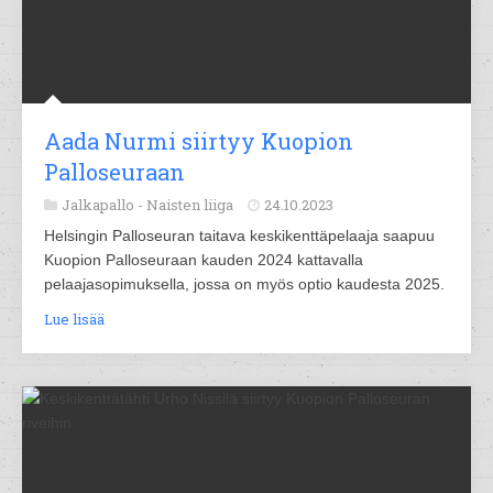
Aada Nurmi siirtyy Kuopion
Palloseuraan
Jalkapallo -
Naisten liiga
24.10.2023
Helsingin Palloseuran taitava keskikenttäpelaaja saapuu
Kuopion Palloseuraan kauden 2024 kattavalla
pelaajasopimuksella, jossa on myös optio kaudesta 2025.
Lue lisää