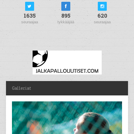
1635
895
620
seuraajaa
tykkääjää
seuraajaa
Galleriat