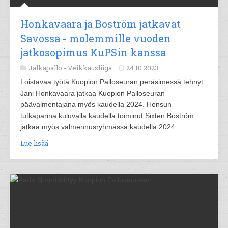
Honkavaara ja Boström jatkavat
Savossa - molemmille vuoden
jatkosopimus KuPSin kanssa
Jalkapallo -
Veikkausliiga
24.10.2023
Loistavaa työtä Kuopion Palloseuran peräsimessä tehnyt
Jani Honkavaara jatkaa Kuopion Palloseuran
päävalmentajana myös kaudella 2024. Honsun
tutkaparina kuluvalla kaudella toiminut Sixten Boström
jatkaa myös valmennusryhmässä kaudella 2024.
Lue lisää