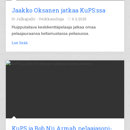
Jaak­ko Ok­sa­nen jat­kaa KuPS:ssa
Jalkapallo -
Veikkausliiga
6.2.2025
Huipputaitava keskikenttäpelaaja jatkaa omaa
pelaajauraansa keltamustassa peliasussa.
Lue lisää
KuPS ja Bob Nii Ar­mah pe­laa­ja­so­pi­