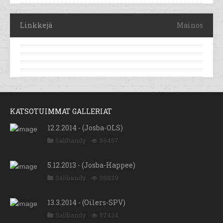
Linkkejä
Mainos
KATSOTUIMMAT GALLERIAT
12.2.2014 - (Josba-OLS)
Salibandy
59457
5.12.2013 - (Josba-Happee)
Salibandy
58829
13.3.2014 - (Oilers-SPV)
Salibandy
57424