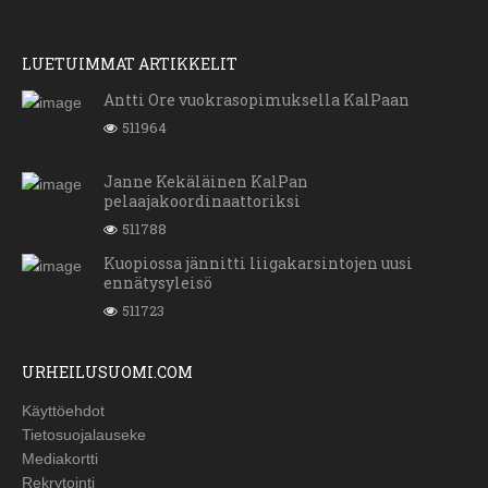
LUETUIMMAT ARTIKKELIT
Antti Ore vuokrasopimuksella KalPaan
511964
Janne Kekäläinen KalPan
pelaajakoordinaattoriksi
511788
Kuopiossa jännitti liigakarsintojen uusi
ennätysyleisö
511723
URHEILUSUOMI.COM
Käyttöehdot
Tietosuojalauseke
Mediakortti
Rekrytointi