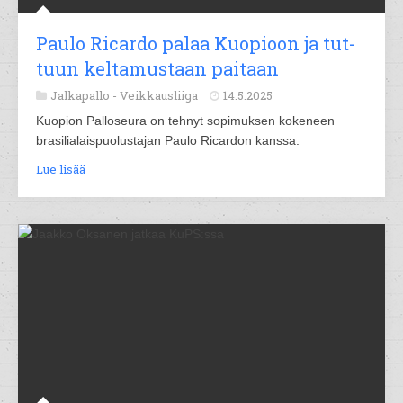
Pau­lo Ri­car­do pa­laa Kuo­pioon ja tut­
tuun kel­ta­mus­taan pai­taan
Jalkapallo -
Veikkausliiga
14.5.2025
Kuopion Palloseura on tehnyt sopimuksen kokeneen
brasilialaispuolustajan Paulo Ricardon kanssa.
Lue lisää