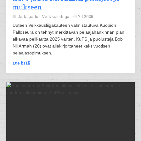
muk­seen
Jalkapallo -
Veikkausliiga
7.1.2025
Uuteen Veikkausliigakauteen valmistautuva Kuopion
Palloseura on tehnyt merkittävän pelaajahankinnan pian
alkavaa pelikautta 2025 varten. KuPS ja puolustaja Bob
Nii Armah (20) ovat allekirjoittaneet kaksivuotisen
pelaajasopimuksen.
Lue lisää