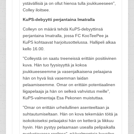
ystävällisiä ja on ollut hienoa tulla joukkueeseen",
Colley iloitsee.
KuPS-debyytti perjantaina
Imatralla
Colleyn on määrä tehdä KuPS-debyyttinsä
perjantaina Imatralla, jossa FC KooTeePee ja
KuPS kohtaavat harjoitusottelussa. Hallipeli alkaa
kello 16.00.
"Colleystä on saatu treeneissä erittäin positiivinen
kuva. Hän tuo fyysisyyttä ja kokoa
joukkueeseemme ja vasenjalkaisena pelaajana
hän on hyvä lisä vasemman laidan
pelaamiseemme. Omar on erittäin potentiaalinen
liigapelaaja ja hän on selkeä vahvistus meille",
KuPS-valmentaja Esa Pekonen muistuttaa.
"Omar on erittäin urheilullinen asenteeltaan ja
suhtautumiseltaan. Hän on kova tekemään töitä ja
isokokoiseksi pelaajaksi hän on ketterä ja liikkuu
hyvin. Hän pystyy pelaamaan usealla pelipaikalla
puolustavassa roolissa", päävalmentaja kuvailee