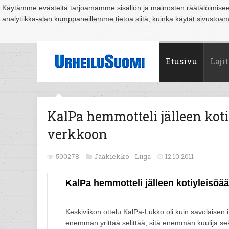
Käytämme evästeitä tarjoamamme sisällön ja mainosten räätälöimise
analytiikka-alan kumppaneillemme tietoa siitä, kuinka käytät sivusto
Suomi
Espoo
Helsinki
Hämeenlinna
Joensuu
Jyväskylä
Kouvo
Etusivu
Lajit
KalPa hemmotteli jälleen koti
verkkoon
500278
Jääkiekko -
Liiga
12.10.2011
KalPa hemmotteli jälleen kotiyleisöää
Keskiviikon ottelu KalPa-Lukko oli kuin savolaisen i
enemmän yrittää selittää, sitä enemmän kuulija s