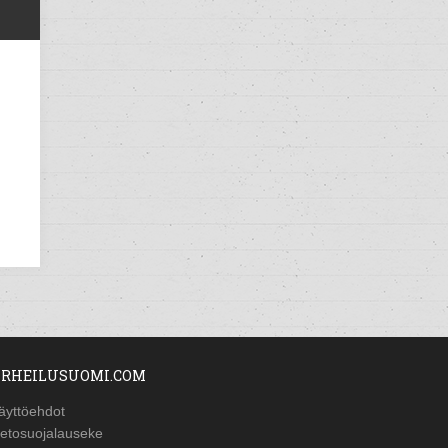
RHEILUSUOMI.COM
äyttöehdot
ietosuojalauseke