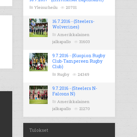
Yleisurheilu
20701
16.7.2016 - (Steelers-
Wolverines)
Amerikkalainen
jalkapallo
31603
9.7.2016 - (Kuopion Rugby
Club-Tampereen Rugby
Club)
Rugby
24349
9.7.2016 - (Steelers N-
Falcons N)
Amerikkalainen
jalkapallo
21270
Tulokset