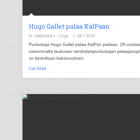
Hugo Gallet palaa KalPaan
Jääkiekko -
Liiga
28.7.2025
Puolustaja Hugo Gallet palaa KalPan paitaan. 28-vuotia
vasemmalta laukovan ranskalaispuolustajan pelaajasop
on kestoltaan kaksivuotinen.
Lue lisää