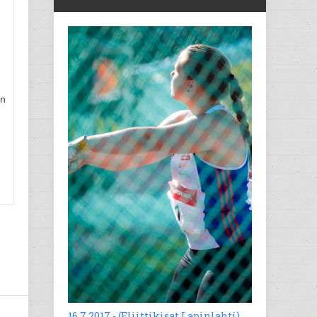
en
16.7.2017 - (Eliittikisat Lapinlahti)