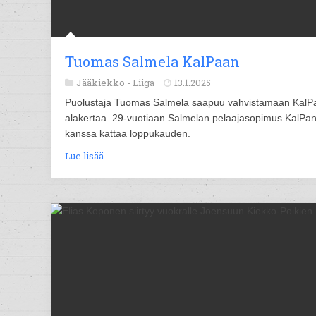
Tuomas Salmela KalPaan
Jääkiekko -
Liiga
13.1.2025
Puolustaja Tuomas Salmela saapuu vahvistamaan KalP
alakertaa. 29-vuotiaan Salmelan pelaajasopimus KalPa
kanssa kattaa loppukauden.
Lue lisää