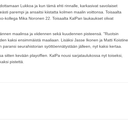
äi odottamaan Lukkoa ja kun tämä ehti rinnalle, karkasivat savolaiset
eästi parempi ja ansaitsi kiistatta kolmen maalin voittonsa. Toisaalta
kko-kollega Mika Noronen 22. Toisaalta KalPan laukaukset olivat
ljännen maalinsa ja viidennen sekä kuudennen pisteensä. "Ruotsin
en kaksi ensimmäistä maaliaan. Lisäksi Jasse Ikonen ja Matti Koistin
 paransi seurahistorian syöttöennätystään jälleen, nyt kaksi kertaa.
a sitten kevään playoffien. KalPa nousi sarjataulukossa nyt toiseksi,
ksi pistettä.