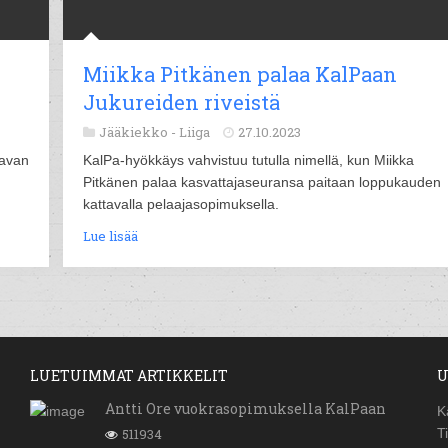
Miikka Pitkänen palaa KalPaan
Jukureiden riveistä
Jääkiekko -
Liiga
27.10.2023
aavan
KalPa-hyökkäys vahvistuu tutulla nimellä, kun Miikka
Pitkänen palaa kasvattajaseuransa paitaan loppukauden
kattavalla pelaajasopimuksella.
Lue lisää
LUETUIMMAT ARTIKKELIT
U
Antti Ore vuokrasopimuksella KalPaan
K
511934
T