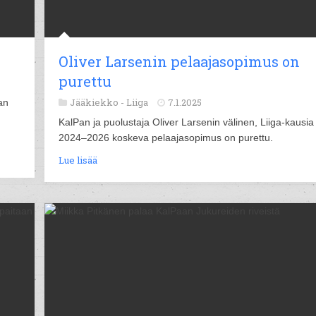
Oliver Larsenin pelaajasopimus on
purettu
Jääkiekko -
Liiga
7.1.2025
an
n
KalPan ja puolustaja Oliver Larsenin välinen, Liiga-kausia
2024–2026 koskeva pelaajasopimus on purettu.
Lue lisää