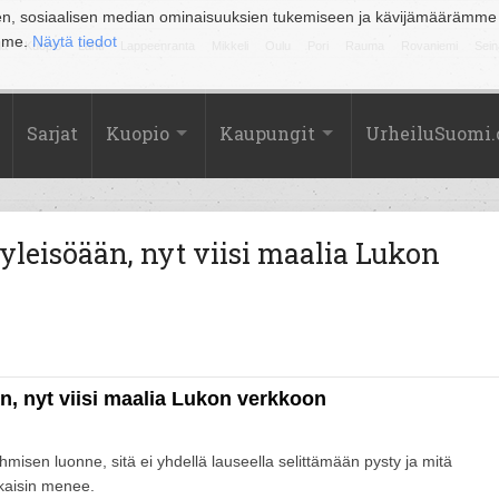
en, sosiaalisen median ominaisuuksien tukemiseen ja kävijämäärämme
amme.
Näytä tiedot
la
Kuopio
Lahti
Lappeenranta
Mikkeli
Oulu
Pori
Rauma
Rovaniemi
Sein
Sarjat
Kuopio
Kaupungit
UrheiluSuomi
yleisöään, nyt viisi maalia Lukon
n, nyt viisi maalia Lukon verkkoon
hmisen luonne, sitä ei yhdellä lauseella selittämään pysty ja mitä
ekaisin menee.