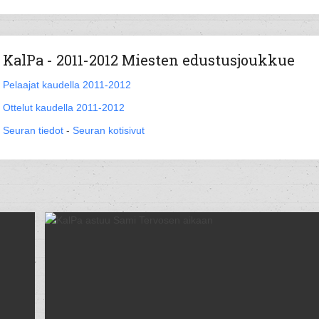
KalPa - 2011-2012 Miesten edustusjoukkue
Pelaajat kaudella 2011-2012
Ottelut kaudella 2011-2012
Seuran tiedot
-
Seuran kotisivut