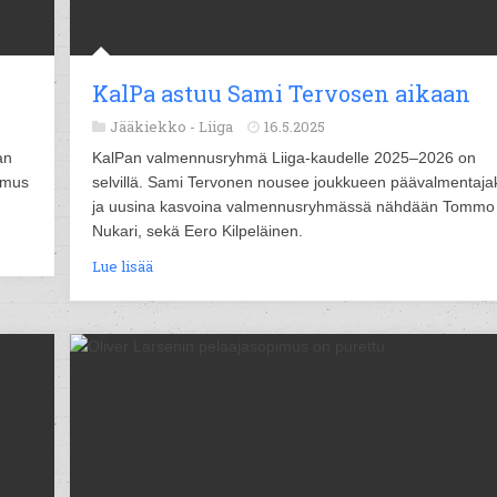
KalPa astuu Sami Tervosen aikaan
Jääkiekko -
Liiga
16.5.2025
an
KalPan valmennusryhmä Liiga-kaudelle 2025–2026 on
imus
selvillä. Sami Tervonen nousee joukkueen päävalmentaja
ja uusina kasvoina valmennusryhmässä nähdään Tommo
Nukari, sekä Eero Kilpeläinen.
Lue lisää