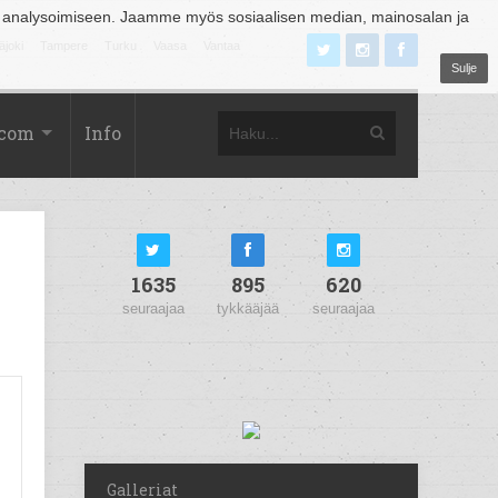
 analysoimiseen. Jaamme myös sosiaalisen median, mainosalan ja
äjoki
Tampere
Turku
Vaasa
Vantaa
Sulje
.com
Info
1635
895
620
seuraajaa
tykkääjää
seuraajaa
Galleriat