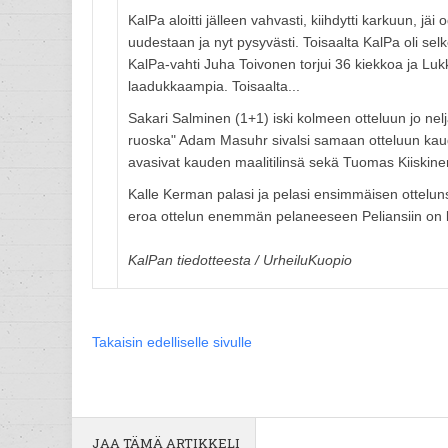
KalPa aloitti jälleen vahvasti, kiihdytti karkuun, j
uudestaan ja nyt pysyvästi. Toisaalta KalPa oli selk
KalPa-vahti Juha Toivonen torjui 36 kiekkoa ja Lu
laadukkaampia. Toisaalta...
Sakari Salminen (1+1) iski kolmeen otteluun jo ne
ruoska" Adam Masuhr sivalsi samaan otteluun kaud
avasivat kauden maalitilinsä sekä Tuomas Kiiskinen
Kalle Kerman palasi ja pelasi ensimmäisen otteluns
eroa ottelun enemmän pelaneeseen Peliansiin on ka
KalPan tiedotteesta / UrheiluKuopio
Takaisin edelliselle sivulle
JAA TÄMÄ ARTIKKELI