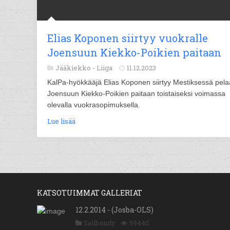
Elias Koponen siirtyy vuokralle
Joensuun Kiekko-Poikien paitaan
Jääkiekko -
Liiga
11.12.2023
KalPa-hyökkääjä Elias Koponen siirtyy Mestiksessä pel
Joensuun Kiekko-Poikien paitaan toistaiseksi voimassa
olevalla vuokrasopimuksella.
Lue lisää
KATSOTUIMMAT GALLERIAT
12.2.2014 - (Josba-OLS)
Salibandy
59440