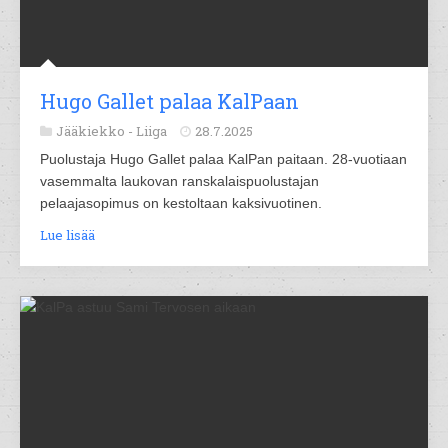
Hugo Gallet palaa KalPaan
Jääkiekko -
Liiga
28.7.2025
Puolustaja Hugo Gallet palaa KalPan paitaan. 28-vuotiaan
vasemmalta laukovan ranskalaispuolustajan
pelaajasopimus on kestoltaan kaksivuotinen.
Lue lisää