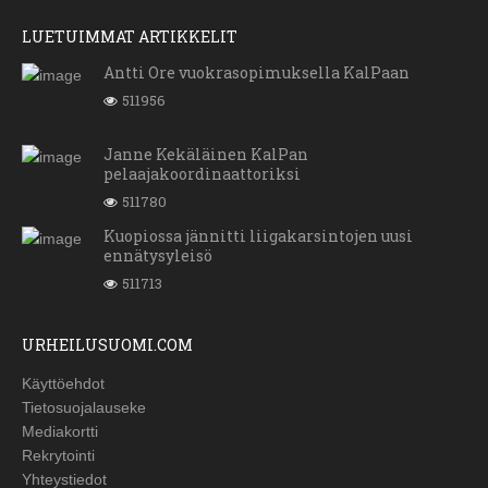
LUETUIMMAT ARTIKKELIT
Antti Ore vuokrasopimuksella KalPaan
511956
Janne Kekäläinen KalPan
pelaajakoordinaattoriksi
511780
Kuopiossa jännitti liigakarsintojen uusi
ennätysyleisö
511713
URHEILUSUOMI.COM
Käyttöehdot
Tietosuojalauseke
Mediakortti
Rekrytointi
Yhteystiedot