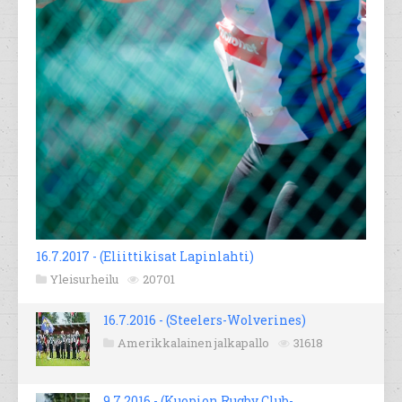
16.7.2017 - (Eliittikisat Lapinlahti)
Yleisurheilu
20701
16.7.2016 - (Steelers-Wolverines)
Amerikkalainen jalkapallo
31618
9.7.2016 - (Kuopion Rugby Club-