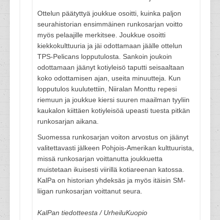
Ottelun päätyttyä joukkue osoitti, kuinka paljon
seurahistorian ensimmäinen runkosarjan voitto
myös pelaajille merkitsee. Joukkue osoitti
kiekkokulttuuria ja jäi odottamaan jäälle ottelun
TPS-Pelicans lopputulosta. Sankoin joukoin
odottamaan jäänyt kotiyleisö taputti seisaaltaan
koko odottamisen ajan, useita minuutteja. Kun
lopputulos kuulutettiin, Niiralan Monttu repesi
riemuun ja joukkue kiersi suuren maailman tyyliin
kaukalon kiittäen kotiyleisöä upeasti tuesta pitkän
runkosarjan aikana.
Suomessa runkosarjan voiton arvostus on jäänyt
valitettavasti jälkeen Pohjois-Amerikan kulttuurista,
missä runkosarjan voittanutta joukkuetta
muistetaan ikuisesti viirillä kotiareenan katossa.
KalPa on historian yhdeksäs ja myös itäisin SM-
liigan runkosarjan voittanut seura.
KalPan tiedotteesta / UrheiluKuopio