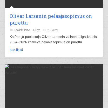
Oliver Larsenin pelaajasopimus on
purettu
Jääkiekko -
Liiga
7.1.2025
KalPan ja puolustaja Oliver Larsenin välinen, Liiga-kausia
2024–2026 koskeva pelaajasopimus on purettu.
Lue lisää