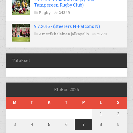
Tampereen Rugby Club)
Rugby
24349
9.7.2016 - (Steelers N-Falcons N)
Amerikkalainen jalkapallo
21273
Tulokset
Elokuu 2026
M
T
K
T
P
L
S
1
2
3
4
5
6
7
8
9