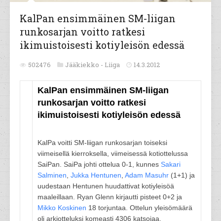
KalPan ensimmäinen SM-liigan
runkosarjan voitto ratkesi
ikimuistoisesti kotiyleisön edessä
502476
Jääkiekko -
Liiga
14.3.2012
KalPan ensimmäinen SM-liigan
runkosarjan voitto ratkesi
ikimuistoisesti kotiyleisön edessä
KalPa voitti SM-liigan runkosarjan toiseksi
viimeisellä kierroksella, viimeisessä kotiottelussa
SaiPan. SaiPa johti ottelua 0-1, kunnes
Sakari
Salminen
,
Jukka Hentunen
,
Adam Masuhr
(1+1) ja
uudestaan Hentunen huudattivat kotiyleisöä
maaleillaan. Ryan Glenn kirjautti pisteet 0+2 ja
Mikko Koskinen
18 torjuntaa. Ottelun yleisömäärä
oli arkiotteluksi komeasti 4306 katsojaa.