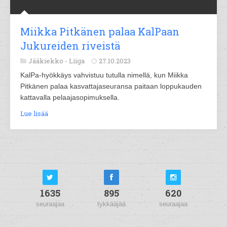
Miikka Pitkänen palaa KalPaan
Jukureiden riveistä
Jääkiekko -
Liiga
27.10.2023
KalPa-hyökkäys vahvistuu tutulla nimellä, kun Miikka
Pitkänen palaa kasvattajaseuransa paitaan loppukauden
kattavalla pelaajasopimuksella.
Lue lisää
1635
895
620
seuraajaa
tykkääjää
seuraajaa