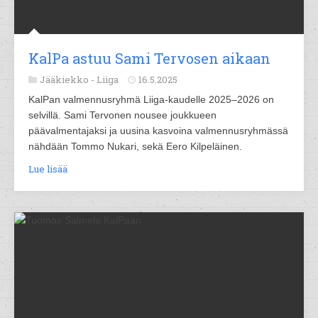
KalPa astuu Sami Tervosen aikaan
Jääkiekko -
Liiga
16.5.2025
KalPan valmennusryhmä Liiga-kaudelle 2025–2026 on
selvillä. Sami Tervonen nousee joukkueen
päävalmentajaksi ja uusina kasvoina valmennusryhmässä
nähdään Tommo Nukari, sekä Eero Kilpeläinen.
Lue lisää