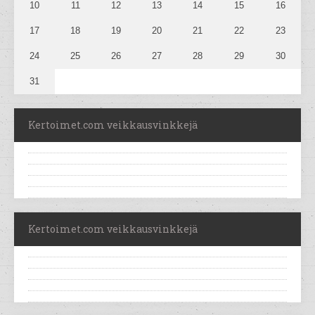
10
11
12
13
14
15
16
17
18
19
20
21
22
23
24
25
26
27
28
29
30
31
Kertoimet.com veikkausvinkkejä
Kertoimet.com veikkausvinkkejä