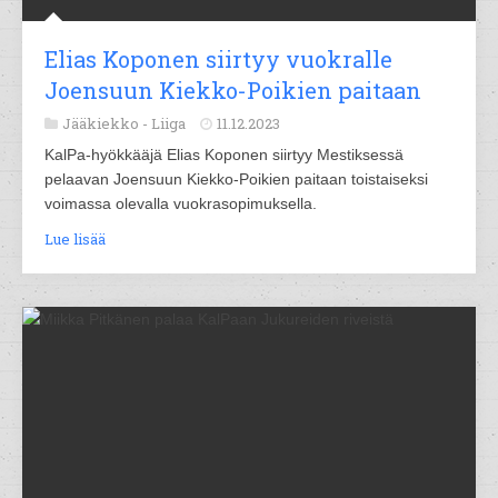
Elias Koponen siirtyy vuokralle
Joensuun Kiekko-Poikien paitaan
Jääkiekko -
Liiga
11.12.2023
KalPa-hyökkääjä Elias Koponen siirtyy Mestiksessä
pelaavan Joensuun Kiekko-Poikien paitaan toistaiseksi
voimassa olevalla vuokrasopimuksella.
Lue lisää