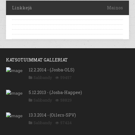
Linkkejä
Mainos
KATSOTUIMMAT GALLERIAT
12.2.2014 - (Josba-OLS)
Salibandy
59457
5.12.2013 - (Josba-Happee)
Salibandy
58829
13.3.2014 - (Oilers-SPV)
Salibandy
57424