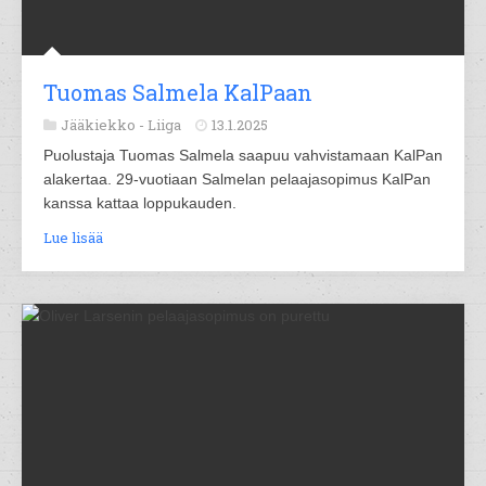
Tuomas Salmela KalPaan
Jääkiekko -
Liiga
13.1.2025
Puolustaja Tuomas Salmela saapuu vahvistamaan KalPan
alakertaa. 29-vuotiaan Salmelan pelaajasopimus KalPan
kanssa kattaa loppukauden.
Lue lisää